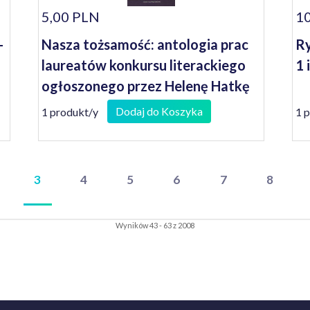
5,00 PLN
10
-
Nasza tożsamość: antologia prac
Ry
laureatów konkursu literackiego
1 
ogłoszonego przez Helenę Hatkę
Wojewodę Lubuskiego
Dodaj do Koszyka
1 produkt/y
1 
3
4
5
6
7
8
Wyników 43 - 63 z 2008