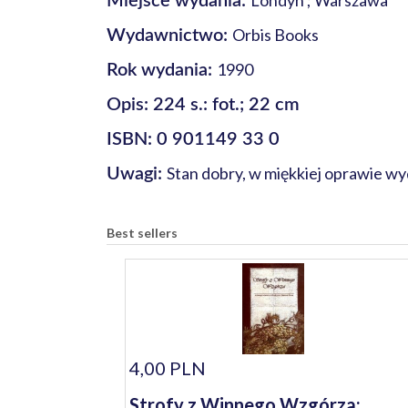
Londyn ; Warszawa
Miejsce wydania:
Orbis Books
Wydawnictwo:
1990
Rok wydania:
Opis: 224 s.: fot.; 22 cm
ISBN: 0 901149 33 0
Stan dobry, w miękkiej oprawie wy
Uwagi:
Best sellers
4,00 PLN
Strofy z Winnego Wzgórza: