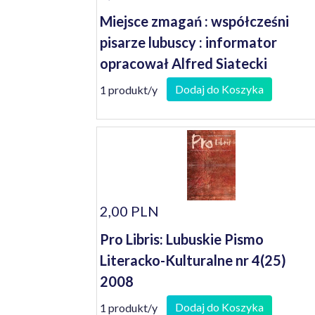
Miejsce zmagań : współcześni
pisarze lubuscy : informator
opracował Alfred Siatecki
Dodaj do Koszyka
1 produkt/y
2,00 PLN
Pro Libris: Lubuskie Pismo
Literacko-Kulturalne nr 4(25)
2008
Dodaj do Koszyka
1 produkt/y