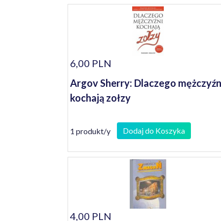
6,00 PLN
Argov Sherry: Dlaczego mężczyźn
kochają zołzy
Dodaj do Koszyka
1 produkt/y
4,00 PLN