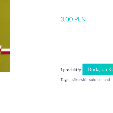
3,00 PLN
Dodaj do K
1 produkt/y
Tags :
sikorski
soldier
and