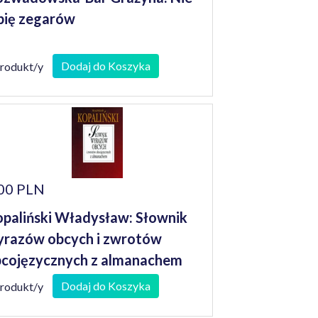
bię zegarów
Dodaj do Koszyka
produkt/y
00 PLN
paliński Władysław: Słownik
razów obcych i zwrotów
cojęzycznych z almanachem
Dodaj do Koszyka
produkt/y