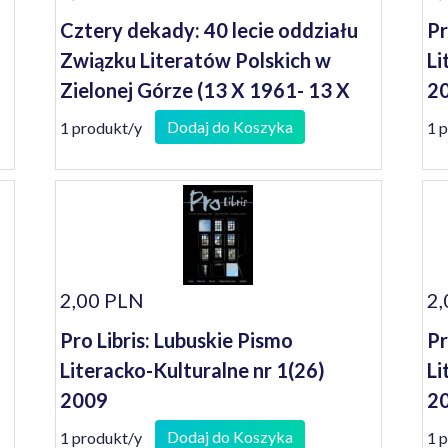
Cztery dekady: 40 lecie oddziału
Pr
Związku Literatów Polskich w
Li
Zielonej Górze (13 X 1961- 13 X
2
2001)
Dodaj do Koszyka
1 produkt/y
1 
2,00 PLN
2,
Pro Libris: Lubuskie Pismo
Pr
Literacko-Kulturalne nr 1(26)
Li
2009
2
Dodaj do Koszyka
1 produkt/y
1 