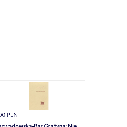
00 PLN
zwadowska-Bar Grażyna: Nie