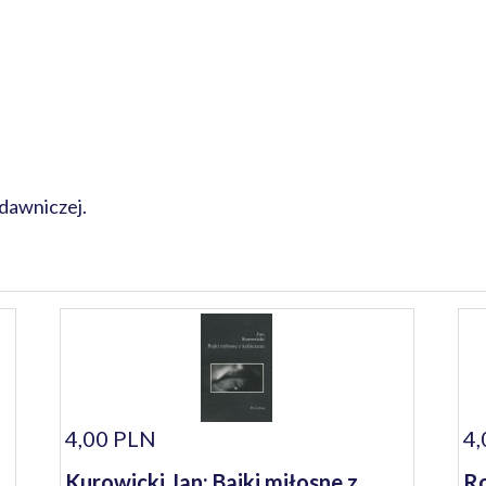
dawniczej.
4,00 PLN
4,
Kurowicki Jan: Bajki miłosne z
Ro