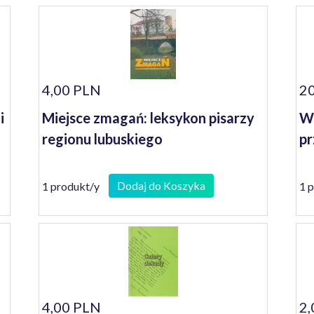
4,00 PLN
20
i
Miejsce zmagań: leksykon pisarzy
Wo
regionu lubuskiego
pr
Dodaj do Koszyka
1 produkt/y
1 
4,00 PLN
2,