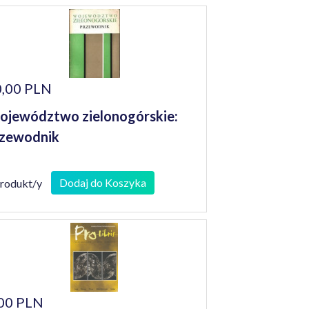
,00 PLN
jewództwo zielonogórskie:
zewodnik
Dodaj do Koszyka
produkt/y
00 PLN