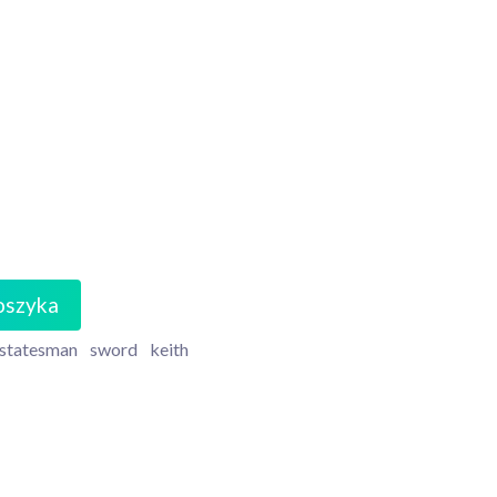
oszyka
statesman
sword
keith