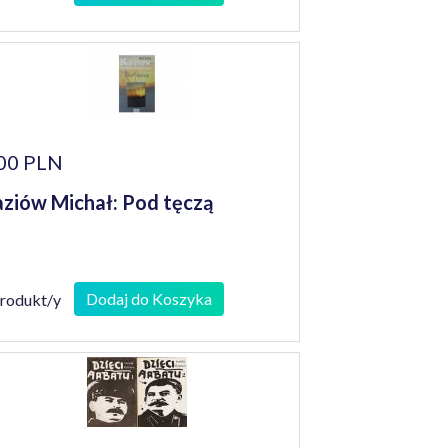
00 PLN
ziów Michał: Pod tęczą
Dodaj do Koszyka
produkt/y