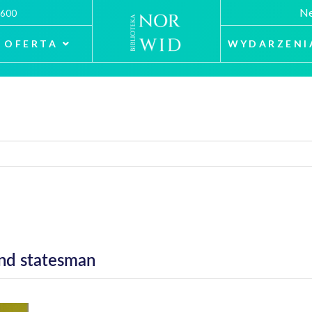
Ne
 600
OFERTA
WYDARZENI
and statesman