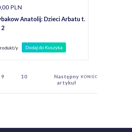
,00 PLN
bakow Anatolij: Dzieci Arbatu t.
i 2
Dodaj do Koszyka
produkt/y
9
10
Następny
KONIEC
artykuł