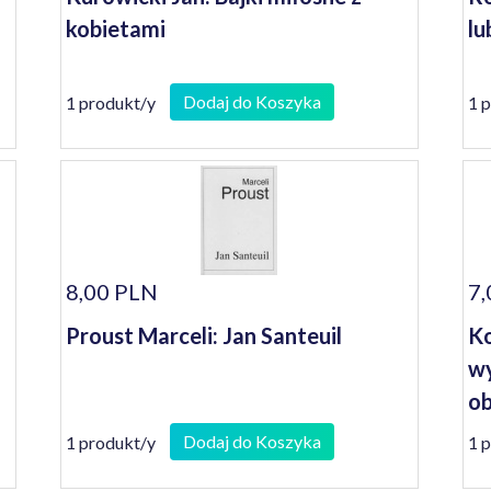
kobietami
lu
Dodaj do Koszyka
1 produkt/y
1 
8,00 PLN
7,
Proust Marceli: Jan Santeuil
Ko
wy
ob
Dodaj do Koszyka
1 produkt/y
1 