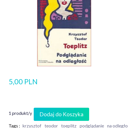
5,00 PLN
1 produkt/y
Dodaj do Koszyka
Tags :
krzysztof
teodor
toeplitz
podglądanie
na odległo