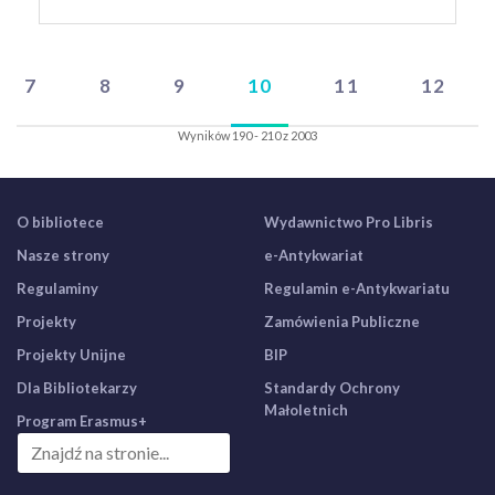
7
8
9
10
11
12
Wyników 190 - 210 z 2003
O bibliotece
Wydawnictwo Pro Libris
Nasze strony
e-Antykwariat
Regulaminy
Regulamin e-Antykwariatu
Projekty
Zamówienia Publiczne
Projekty Unijne
BIP
Dla Bibliotekarzy
Standardy Ochrony
Małoletnich
Program Erasmus+