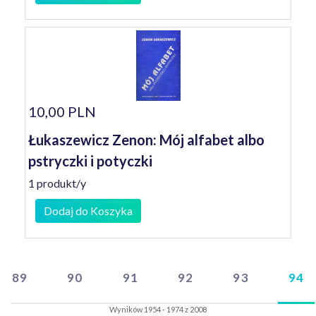
10,00 PLN
Łukaszewicz Zenon: Mój alfabet albo
pstryczki i potyczki
1 produkt/y
Dodaj do Koszyka
89
90
91
92
93
94
Wyników 1954 - 1974 z 2008