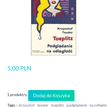
5,00 PLN
1 produkt/y
Dodaj do Koszyka
Tags :
krzysztof
teodor
toeplitz
podglądanie
na odległo