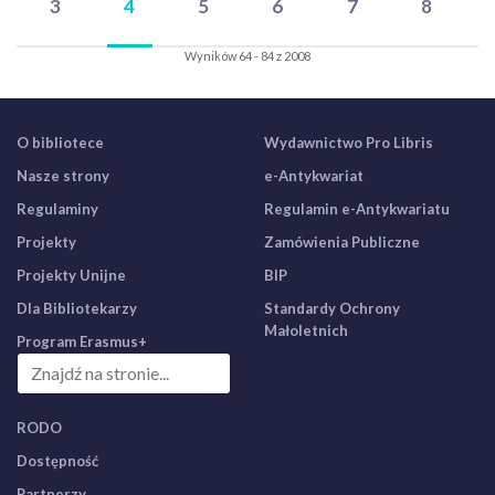
3
4
5
6
7
8
Wyników 64 - 84 z 2008
O bibliotece
Wydawnictwo Pro Libris
Nasze strony
e-Antykwariat
Regulaminy
Regulamin e-Antykwariatu
Projekty
Zamówienia Publiczne
Projekty Unijne
BIP
Dla Bibliotekarzy
Standardy Ochrony
Małoletnich
Program Erasmus+
RODO
Dostępność
Partnerzy