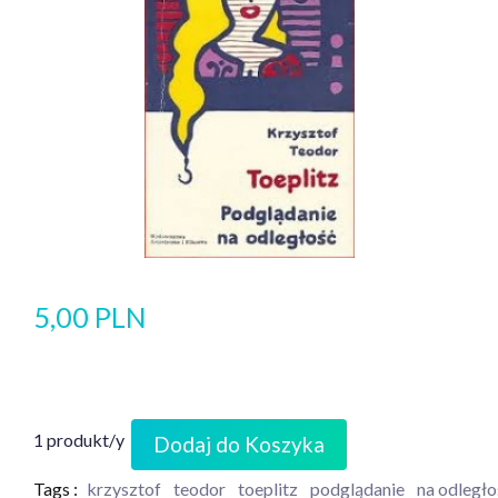
5,00 PLN
1 produkt/y
Dodaj do Koszyka
Tags :
krzysztof
teodor
toeplitz
podglądanie
na odległo