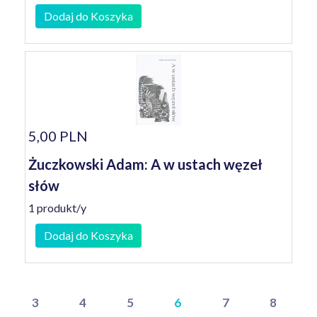
Dodaj do Koszyka
5,00 PLN
Żuczkowski Adam: A w ustach węzeł
słów
1 produkt/y
Dodaj do Koszyka
3
4
5
6
7
8