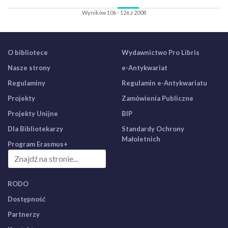
Wyników 106 - 126 z 2008
O bibliotece
Wydawnictwo Pro Libris
Nasze strony
e-Antykwariat
Regulaminy
Regulamin e-Antykwariatu
Projekty
Zamówienia Publiczne
Projekty Unijne
BIP
Dla Bibliotekarzy
Standardy Ochrony
Małoletnich
Program Erasmus+
RODO
Dostępność
Partnerzy