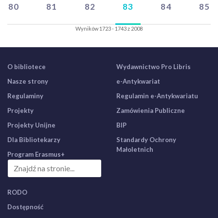
80
81
82
83
84
85
Wyników 1723 - 1743 z 2008
O bibliotece
Wydawnictwo Pro Libris
Nasze strony
e-Antykwariat
Regulaminy
Regulamin e-Antykwariatu
Projekty
Zamówienia Publiczne
Projekty Unijne
BIP
Dla Bibliotekarzy
Standardy Ochrony
Małoletnich
Program Erasmus+
RODO
Dostępność