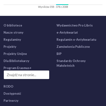
Wyników 358 - 378 z 2008
O bibliotece
Wydawnictwo Pro Libris
Nasze strony
e-Antykwariat
Regulaminy
Regulamin e-Antykwariatu
Projekty
Zamówienia Publiczne
Projekty Unijne
BIP
Dla Bibliotekarzy
Standardy Ochrony
Małoletnich
Program Erasmus+
RODO
Dostępność
Partnerzy