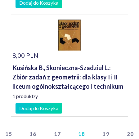
Dodaj do Koszyka
8,00 PLN
Kusińska B., Skonieczna-Szadziul L.:
Zbiór zadań z geometrii: dla klasy I i II
liceum ogólnokształcącego i technikum
1 produkt/y
Dodaj do Koszyka
15
16
17
18
19
20