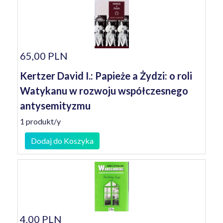
65,00 PLN
Kertzer David I.: Papieże a Żydzi: o roli
Watykanu w rozwoju współczesnego
antysemityzmu
1 produkt/y
Dodaj do Koszyka
4,00 PLN