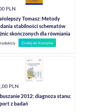
00 PLN
łolepszy Tomasz: Metody
dania stabilności schematów
żnic skończonych dla równiania
zewodnictwa cieplnego
Dodaj do Koszyka
produkt/y
,00 PLN
buszanie 2012: diagnoza stanu:
port z badań