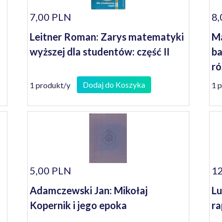
7,00 PLN
8,
Leitner Roman: Zarys matematyki
Ma
wyższej dla studentów: część II
ba
ró
pr
Dodaj do Koszyka
1 produkt/y
1 
5,00 PLN
12
Adamczewski Jan: Mikołaj
Lu
Kopernik i jego epoka
ra