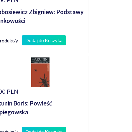
00 PLN
bosiewicz Zbigniew: Podstawy
nkowości
Dodaj do Koszyka
produkt/y
00 PLN
unin Boris: Powieść
piegowska
Dodaj do Koszyka
produkt/y