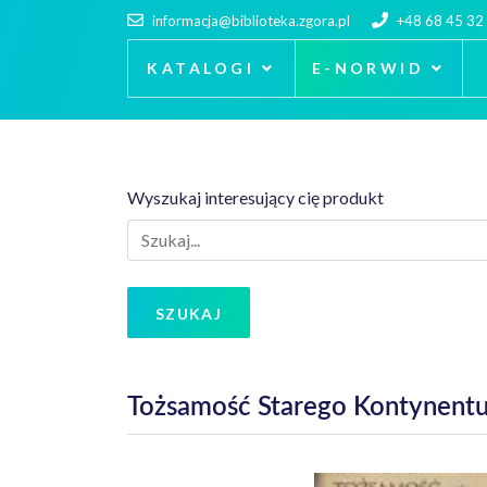
informacja@biblioteka.zgora.pl
+48 68 45 32
KATALOGI
E-NORWID
Wyszukaj interesujący cię produkt
SZUKAJ
Tożsamość Starego Kontynentu 