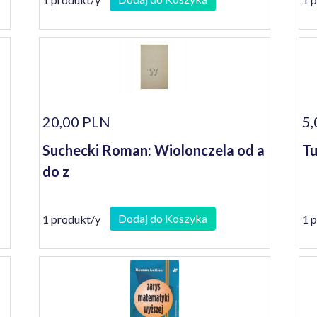
20,00 PLN
5,
Suchecki Roman: Wiolonczela od a
Tu
do z
Dodaj do Koszyka
1 produkt/y
1 