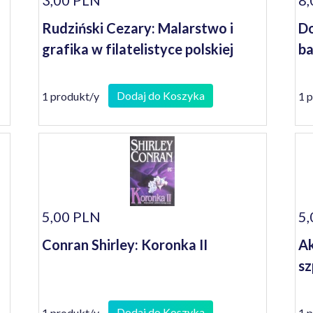
3,00 PLN
8,
Rudziński Cezary: Malarstwo i
Do
grafika w filatelistyce polskiej
ba
Dodaj do Koszyka
1 produkt/y
1 
5,00 PLN
5,
Conran Shirley: Koronka II
Ak
sz
Dodaj do Koszyka
1 produkt/y
1 