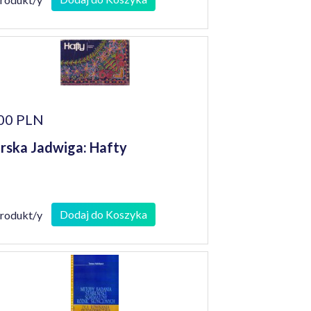
00 PLN
rska Jadwiga: Hafty
Dodaj do Koszyka
produkt/y