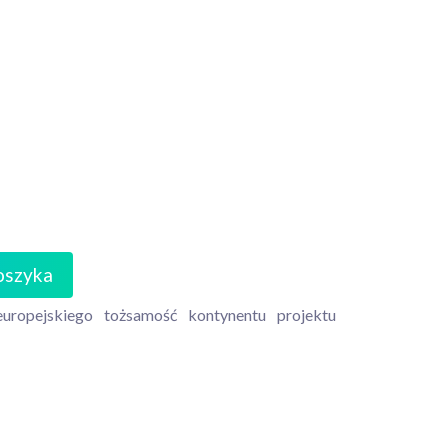
oszyka
europejskiego
tożsamość
kontynentu
projektu