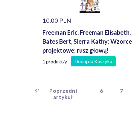
10,00 PLN
Freeman Eric, Freeman Elisabeth,
Bates Bert, Sierra Kathy: Wzorce
projektowe: rusz głową!
Dodaj do Koszyka
1 produkt/y
Poprzedni
6
7
START
artykuł