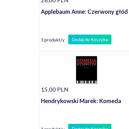
28,00 PLN
Applebaum Anne: Czerwony głód
Dodaj do Koszyka
1 produkt/y
15,00 PLN
Hendrykowski Marek: Komeda
Dodaj do Koszyka
1 produkt/y