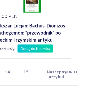
,00 PLN
kszan Lucjan: Bachus: Dionizos
thegemon: "przewodnik" po
eckim i rzymskim antyku
Dodaj do Koszyka
produkt/y
14
15
Następny
KONIEC
artykuł