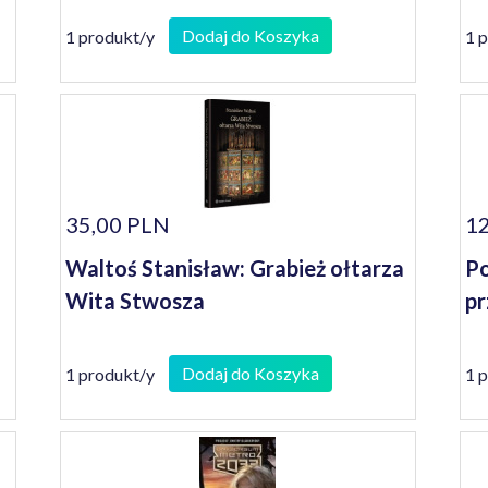
Dodaj do Koszyka
1 produkt/y
1 
35,00 PLN
12
Waltoś Stanisław: Grabież ołtarza
Po
Wita Stwosza
pr
Dodaj do Koszyka
1 produkt/y
1 