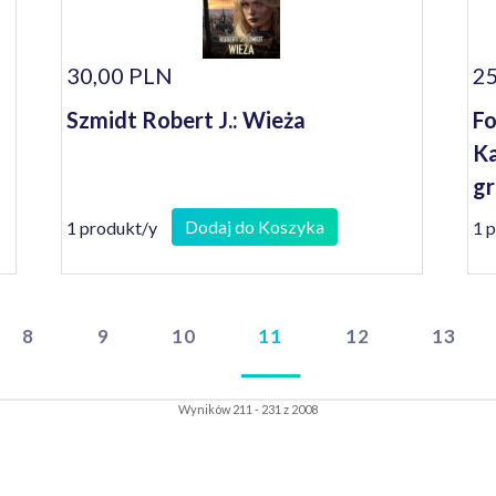
30,00 PLN
25
Szmidt Robert J.: Wieża
Fo
Ka
gr
Dodaj do Koszyka
1 produkt/y
1 
8
9
10
11
12
13
Wyników 211 - 231 z 2008