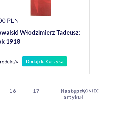
00 PLN
walski Włodzimierz Tadeusz:
ok 1918
Dodaj do Koszyka
produkt/y
16
17
Następny
KONIEC
artykuł