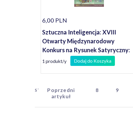
6,00 PLN
Sztuczna Inteligencja: XVIII
Otwarty Międzynarodowy
Konkurs na Rysunek Satyryczny:
Artificial Intelligence: XVIII
Dodaj do Koszyka
1 produkt/y
International Open Cartoon
Contest
Poprzedni
8
9
START
artykuł