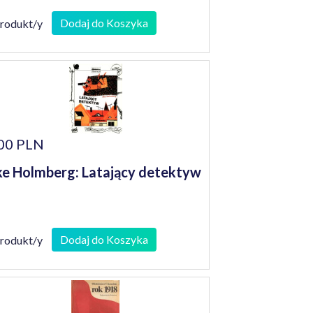
Dodaj do Koszyka
produkt/y
00 PLN
e Holmberg: Latający detektyw
Dodaj do Koszyka
produkt/y