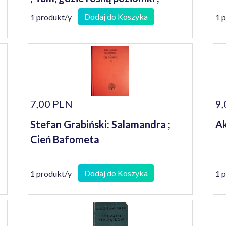
Milczenie ; Persona ; Szepty i
Dodaj do Koszyka
1 produkt/y
1 
krzyki
7,00 PLN
9,
Stefan Grabiński: Salamandra ;
Ak
Cień Bafometa
Dodaj do Koszyka
1 produkt/y
1 