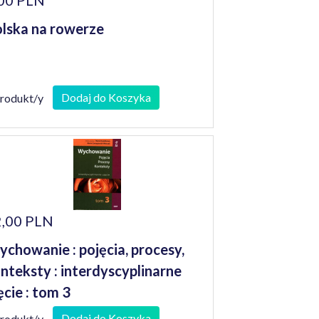
00 PLN
lska na rowerze
Dodaj do Koszyka
produkt/y
,00 PLN
chowanie : pojęcia, procesy,
nteksty : interdyscyplinarne
ęcie : tom 3
Dodaj do Koszyka
produkt/y