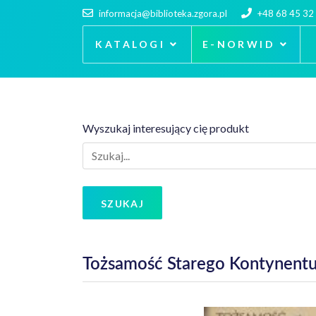
informacja@biblioteka.zgora.pl
+48 68 45 32
KATALOGI
E-NORWID
Wyszukaj interesujący cię produkt
SZUKAJ
Tożsamość Starego Kontynentu 