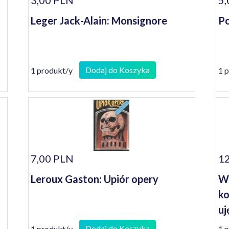
3,00 PLN
5,
Leger Jack-Alain: Monsignore
Po
Dodaj do Koszyka
1 produkt/y
1 
7,00 PLN
12
Leroux Gaston: Upiór opery
Wy
ko
uj
Dodaj do Koszyka
1 produkt/y
1 