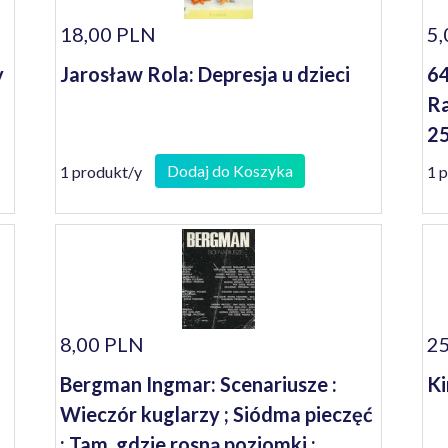
18,00 PLN
5,
y
Jarosław Rola: Depresja u dzieci
64
Ra
25
Dodaj do Koszyka
1 produkt/y
1 
8,00 PLN
25
Bergman Ingmar: Scenariusze :
Ki
Wieczór kuglarzy ; Siódma pieczęć
; Tam, gdzie rosną poziomki ;