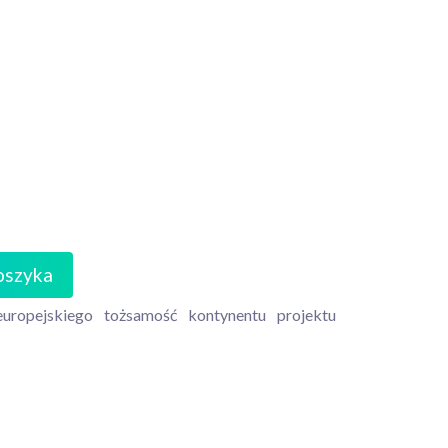
oszyka
europejskiego
tożsamość
kontynentu
projektu