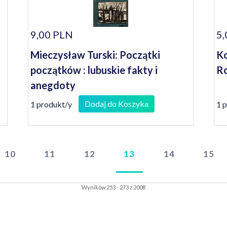
9,00 PLN
5,
Mieczysław Turski: Początki
Ko
początków : lubuskie fakty i
R
anegdoty
Dodaj do Koszyka
1 produkt/y
1 
10
11
12
13
14
15
Wyników 253 - 273 z 2008