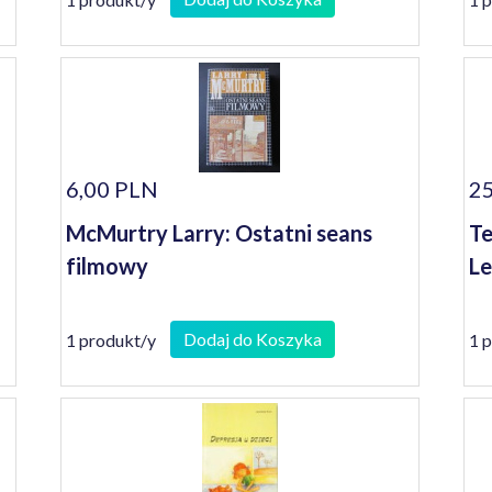
6,00 PLN
25
McMurtry Larry: Ostatni seans
Te
filmowy
Le
Dodaj do Koszyka
1 produkt/y
1 