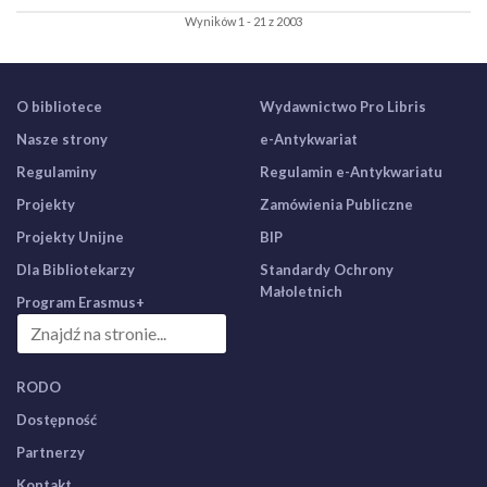
Wyników 1 - 21 z 2003
O bibliotece
Wydawnictwo Pro Libris
Nasze strony
e-Antykwariat
Regulaminy
Regulamin e-Antykwariatu
Projekty
Zamówienia Publiczne
Projekty Unijne
BIP
Dla Bibliotekarzy
Standardy Ochrony
Małoletnich
Program Erasmus+
RODO
Dostępność
Partnerzy
Kontakt