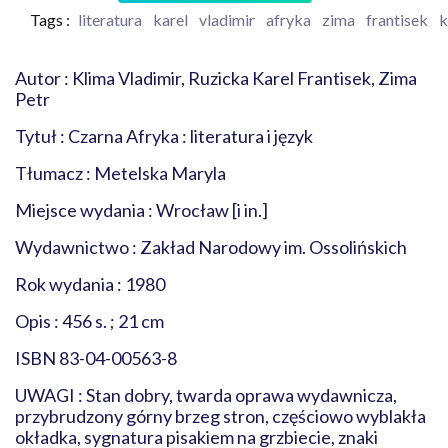
Tags :
literatura
karel
vladimir
afryka
zima
frantisek
k
Autor : Klima Vladimir, Ruzicka Karel Frantisek, Zima
Petr
Tytuł : Czarna Afryka : literatura i język
Tłumacz : Metelska Maryla
Miejsce wydania : Wrocław [i in.]
Wydawnictwo : Zakład Narodowy im. Ossolińskich
Rok wydania : 1980
Opis : 456 s. ; 21 cm
ISBN 83-04-00563-8
UWAGI : Stan dobry, twarda oprawa wydawnicza,
przybrudzony górny brzeg stron, częściowo wyblakła
okładka, sygnatura pisakiem na grzbiecie, znaki