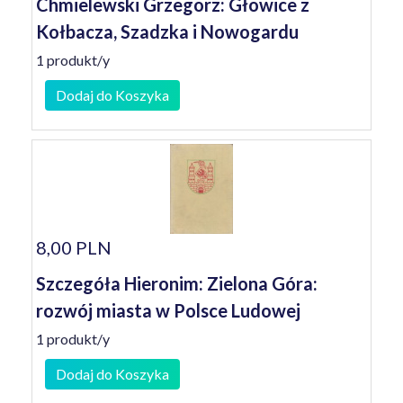
Chmielewski Grzegorz: Głowice z
Kołbacza, Szadzka i Nowogardu
1 produkt/y
Dodaj do Koszyka
8,00 PLN
Szczegóła Hieronim: Zielona Góra:
rozwój miasta w Polsce Ludowej
1 produkt/y
Dodaj do Koszyka