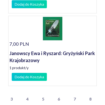
Dodaj do Koszyka
7,00 PLN
Janowscy Ewa i Ryszard: Gryżyński Park
Krajobrazowy
1 produkt/y
Dodaj do Koszyka
3
4
5
6
7
8