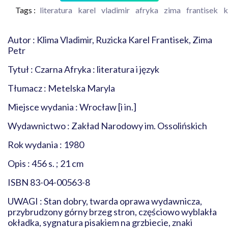
Tags :
literatura
karel
vladimir
afryka
zima
frantisek
k
Autor : Klima Vladimir, Ruzicka Karel Frantisek, Zima
Petr
Tytuł : Czarna Afryka : literatura i język
Tłumacz : Metelska Maryla
Miejsce wydania : Wrocław [i in.]
Wydawnictwo : Zakład Narodowy im. Ossolińskich
Rok wydania : 1980
Opis : 456 s. ; 21 cm
ISBN 83-04-00563-8
UWAGI : Stan dobry, twarda oprawa wydawnicza,
przybrudzony górny brzeg stron, częściowo wyblakła
okładka, sygnatura pisakiem na grzbiecie, znaki