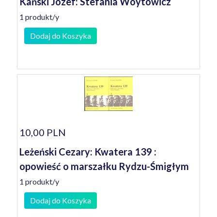
Kański Józef: Stefania Woytowicz
1 produkt/y
Dodaj do Koszyka
10,00 PLN
Leżeński Cezary: Kwatera 139 :
opowieść o marszałku Rydzu-Śmigłym
1 produkt/y
Dodaj do Koszyka