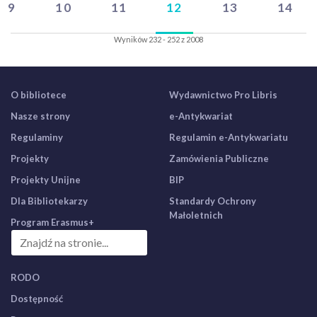
9
10
11
12
13
14
Wyników 232 - 252 z 2008
O bibliotece
Wydawnictwo Pro Libris
Nasze strony
e-Antykwariat
Regulaminy
Regulamin e-Antykwariatu
Projekty
Zamówienia Publiczne
Projekty Unijne
BIP
Dla Bibliotekarzy
Standardy Ochrony
Małoletnich
Program Erasmus+
RODO
Dostępność