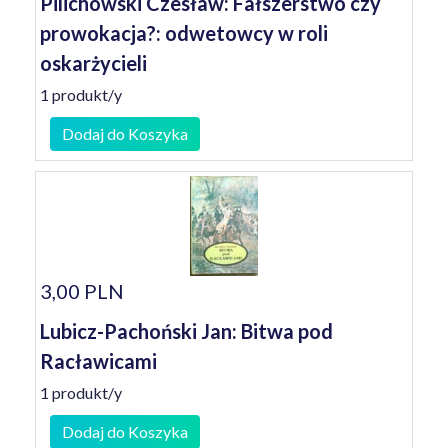
Pilichowski Czesław: Fałszerstwo czy
prowokacja?: odwetowcy w roli
oskarżycieli
1 produkt/y
Dodaj do Koszyka
3,00 PLN
Lubicz-Pachoński Jan: Bitwa pod
Racławicami
1 produkt/y
Dodaj do Koszyka