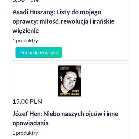
Asadi Huszang: Listy do mojego
oprawcy: miłość, rewolucja i irańskie
więzienie
1 produkt/y
Dodaj do Koszyka
15,00 PLN
Józef Hen: Niebo naszych ojców i inne
opowiadania
1 produkt/y