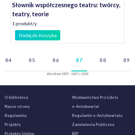
Słownik współczesnego teatru: twórcy,
teatry, teorie
1 produkt/y
Dodaj do Koszyka
84
85
86
87
88
89
Wyników 1807 - 1827 z 2003
O bibliotece
Wydawnictwo Pro Libris
Nasze strony
e-Antykwariat
Regulaminy
Regulamin e-Antykwariatu
Projekty
Zamówienia Publiczne
Projekty Unijne
BIP