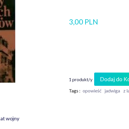
3,00 PLN
Dodaj do K
1 produkt/y
Tags :
opowieść
jadwiga
z l
lat wojny