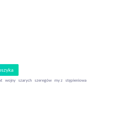
oszyka
at
wojny
szarych
szeregów
my z
stępieniowa