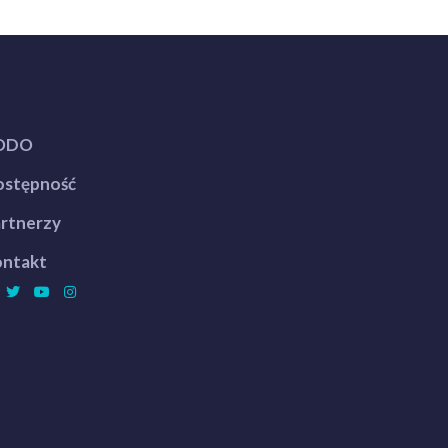
ODO
stępność
rtnerzy
ntakt