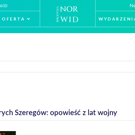
Ne
 600
OFERTA
WYDARZENI
rych Szeregów: opowieść z lat wojny