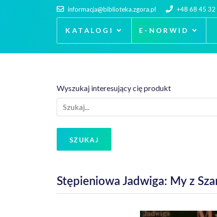
informacja@biblioteka.zgora.pl
+48 68 45 32
KATALOGI
E-NORWID
Wyszukaj interesujący cię produkt
SZUKAJ
Stępieniowa Jadwiga: My z Sza