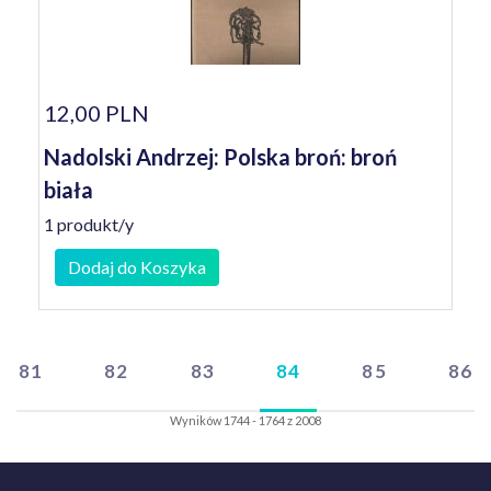
12,00 PLN
Nadolski Andrzej: Polska broń: broń
biała
1 produkt/y
Dodaj do Koszyka
81
82
83
84
85
86
Wyników 1744 - 1764 z 2008