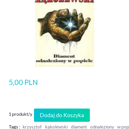
5,00 PLN
1 produkt/y
Dodaj do Koszyka
Tags :
krzysztof
kąkolewski
diament
odnaleziony
w pop