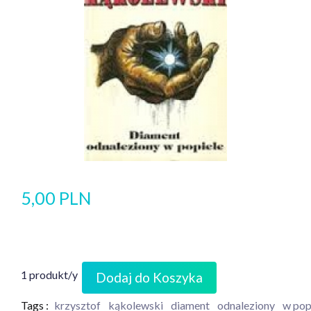
5,00 PLN
1 produkt/y
Dodaj do Koszyka
Tags :
krzysztof
kąkolewski
diament
odnaleziony
w pop