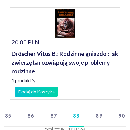
20,00 PLN
Dröscher Vitus B.: Rodzinne gniazdo : jak
zwierzęta rozwiązują swoje problemy
rodzinne
1 produkt/y
Dodaj do Koszyka
85
86
87
88
89
90
Wyników 1828 - 1848 z 1993