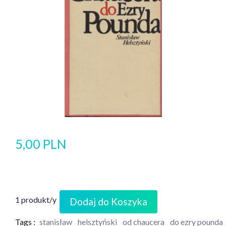
5,00 PLN
1 produkt/y
Dodaj do Koszyka
Tags :
stanisław
helsztyński
od chaucera
do ezry pounda