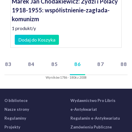
Marek Jan Chodakiewicz: Żydzi i Polacy
1918-1955: współistnienie-zagłada-
komunizm
1 produkt/y
Dodaj do Koszyka
83
84
85
86
87
88
Wyników 1786 - 1806 z 2008
O bibliotece
Wydawnictwo Pro Libris
Nasze strony
e-Antykwariat
Regulaminy
Regulamin e-Antykwariatu
Projekty
Zamówienia Publiczne