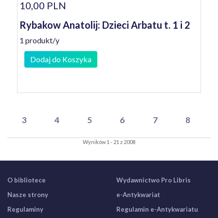
10,00 PLN
Rybakow Anatolij: Dzieci Arbatu t. 1 i 2
1 produkt/y
Dodaj do Koszyka
3
4
5
6
7
8
Wyników 1 - 21 z 2008
O bibliotece
Wydawnictwo Pro Libris
Nasze strony
e-Antykwariat
Regulaminy
Regulamin e-Antykwariatu