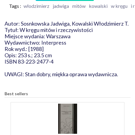
Tags :
włodzimierz
jadwiga
mitów
kowalski
w kręgu
i 
Autor: Sosnkowska Jadwiga, Kowalski Włodzimierz T.
Tytuł: W kręgu mitów i rzeczywistości
Miejsce wydania: Warszawa
Wydawnictwo: Interpress
Rok wyd.: [1988]
Opis: 253 s.; 23.5 cm
ISBN 83-223-2477-4
UWAGI: Stan dobry, miękka oprawa wydawnicza.
Best sellers