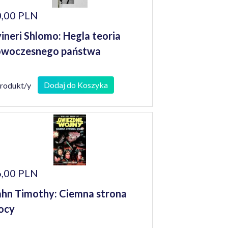
,00 PLN
ineri Shlomo: Hegla teoria
owoczesnego państwa
Dodaj do Koszyka
produkt/y
,00 PLN
hn Timothy: Ciemna strona
ocy