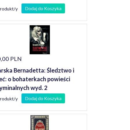
Dodaj do Koszyka
produkt/y
,00 PLN
rska Bernadetta: Śledztwo i
eć: o bohaterkach powieści
yminalnych wyd. 2
Dodaj do Koszyka
produkt/y