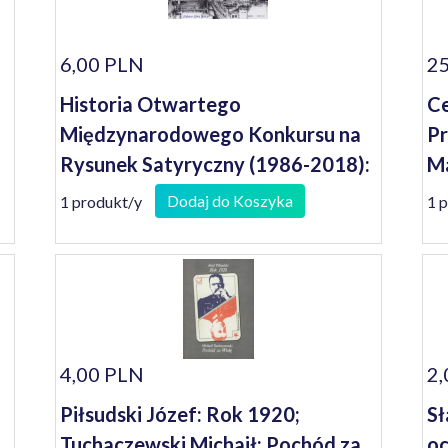
6,00 PLN
25
Historia Otwartego
Ce
Międzynarodowego Konkursu na
Pr
Rysunek Satyryczny (1986-2018):
Ma
History of the International Open
Dodaj do Koszyka
1 produkt/y
1 
Cartoon Contest
4,00 PLN
2,
Piłsudski Józef: Rok 1920;
Sł
Tuchaczewski Michaił: Pochód za
oc