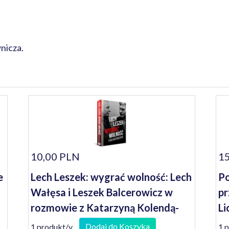
nicza.
10,00 PLN
15
e
Lech Leszek: wygrać wolność: Lech
Po
Wałęsa i Leszek Balcerowicz w
pr
rozmowie z Katarzyną Kolendą-
Li
Zaleską
Dodaj do Koszyka
1 produkt/y
1 