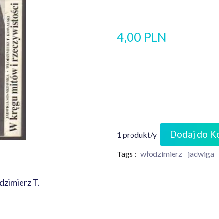
4,00 PLN
Dodaj do K
1 produkt/y
Tags :
włodzimierz
jadwiga
zimierz T.