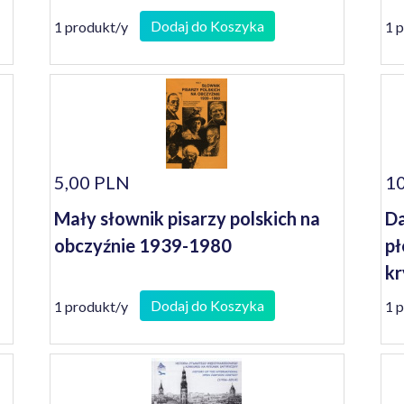
Dodaj do Koszyka
1 produkt/y
1 
5,00 PLN
10
Mały słownik pisarzy polskich na
Da
obczyźnie 1939-1980
pł
kr
Dodaj do Koszyka
1 produkt/y
1 