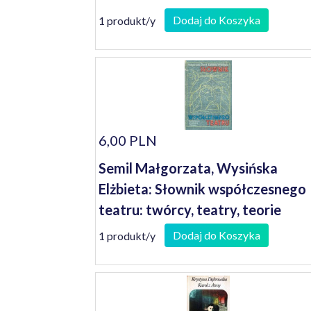
Dodaj do Koszyka
1 produkt/y
6,00 PLN
Semil Małgorzata, Wysińska
Elżbieta: Słownik współczesnego
teatru: twórcy, teatry, teorie
Dodaj do Koszyka
1 produkt/y