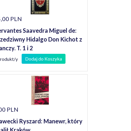
,00 PLN
rvantes Saavedra Miguel de:
zedziwny Hidalgo Don Kichot z
nczy. T. 1 i 2
Dodaj do Koszyka
produkt/y
00 PLN
awecki Ryszard: Manewr, który
alił Kraków