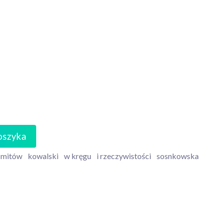
oszyka
mitów
kowalski
w kręgu
i rzeczywistości
sosnkowska