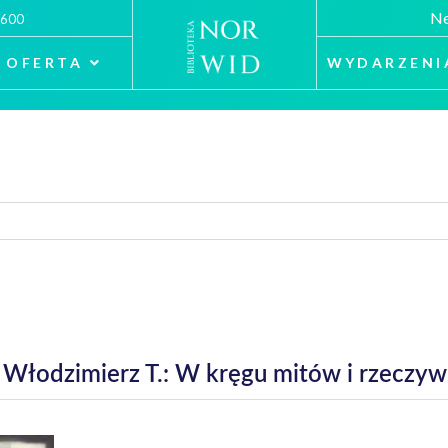
Ne
 600
OFERTA
WYDARZENI
Włodzimierz T.: W kręgu mitów i rzeczywi