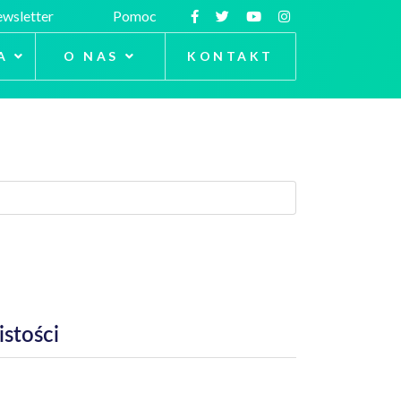
wsletter
Pomoc
A
O NAS
KONTAKT
stości