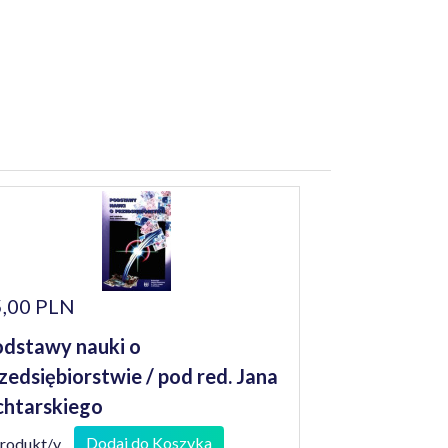
,00 PLN
dstawy nauki o
zedsiębiorstwie / pod red. Jana
chtarskiego
Dodaj do Koszyka
produkt/y