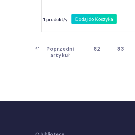
Dodaj do Koszyka
1 produkt/y
Poprzedni
82
83
START
artykuł
O bibliotece