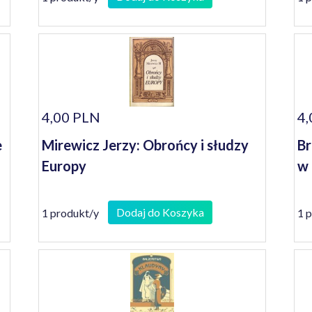
4,00 PLN
4,
e
Mirewicz Jerzy: Obrońcy i słudzy
Br
Europy
w 
Dodaj do Koszyka
1 produkt/y
1 