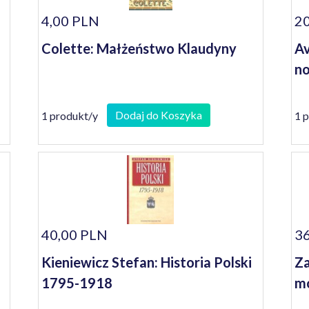
4,00 PLN
20
Colette: Małżeństwo Klaudyny
Av
n
Dodaj do Koszyka
1 produkt/y
1 
40,00 PLN
36
Kieniewicz Stefan: Historia Polski
Za
1795-1918
m