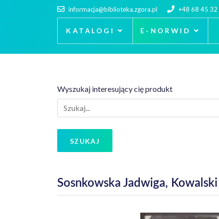
informacja@biblioteka.zgora.pl
+48 68 45 32
KATALOGI
E-NORWID
Wyszukaj interesujący cię produkt
SZUKAJ
Sosnkowska Jadwiga, Kowalski 