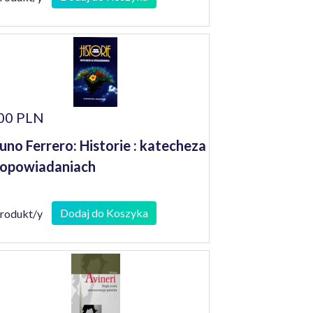
00 PLN
uno Ferrero: Historie : katecheza
opowiadaniach
Dodaj do Koszyka
produkt/y