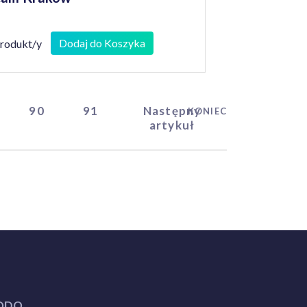
Dodaj do Koszyka
produkt/y
90
91
Następny
KONIEC
artykuł
ODO