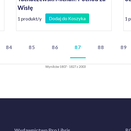
Wisłę
Dodaj do Koszyka
1 produkt/y
1 
84
85
86
87
88
89
Wyników 1807 - 1827 z 2003
Wydawnictwo Pro Libris
R