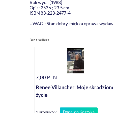
Rok wyd.: [1988]
Opis: 253 s.; 23.5 cm
ISBN 83-223-2477-4
UWAGI: Stan dobry, miękka oprawa wydaw
Best sellers
7,00 PLN
Renee Villancher: Moje skradzion
życie
Dodaj do Koszyka
1 produkt/y