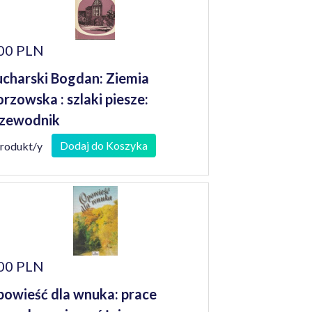
00 PLN
charski Bogdan: Ziemia
rzowska : szlaki piesze:
zewodnik
Dodaj do Koszyka
produkt/y
00 PLN
owieść dla wnuka: prace