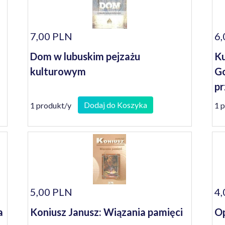
7,00 PLN
6,
Dom w lubuskim pejzażu
Ku
kulturowym
Go
pr
Dodaj do Koszyka
1 produkt/y
1 
5,00 PLN
4,
a
Koniusz Janusz: Wiązania pamięci
Op