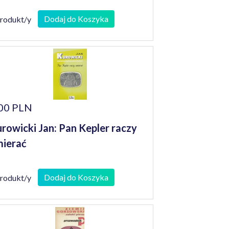
Dodaj do Koszyka
produkt/y
00 PLN
rowicki Jan: Pan Kepler raczy
ierać
Dodaj do Koszyka
produkt/y