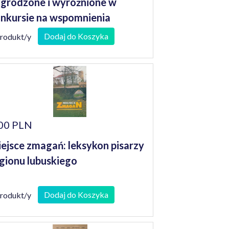
grodzone i wyróżnione w
nkursie na wspomnienia
niorów
Dodaj do Koszyka
produkt/y
00 PLN
ejsce zmagań: leksykon pisarzy
gionu lubuskiego
Dodaj do Koszyka
produkt/y