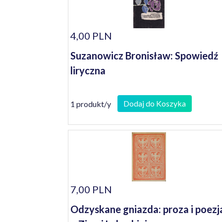
4,00 PLN
Suzanowicz Bronisław: Spowiedź
liryczna
Dodaj do Koszyka
1 produkt/y
7,00 PLN
Odzyskane gniazda: proza i poezj