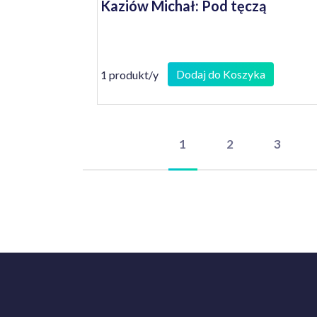
Kaziów Michał: Pod tęczą
Dodaj do Koszyka
1 produkt/y
1
2
3