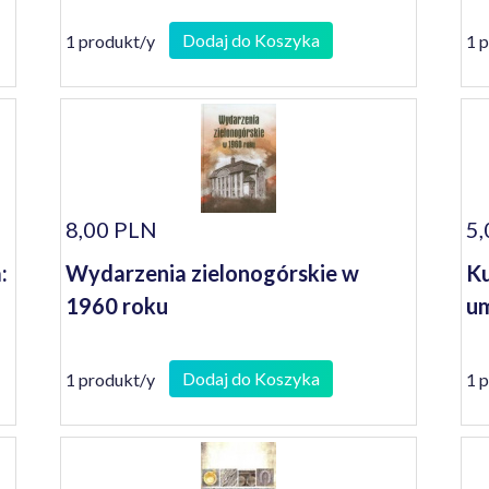
Dodaj do Koszyka
1 produkt/y
1 
8,00 PLN
5,
:
Wydarzenia zielonogórskie w
Ku
1960 roku
um
Dodaj do Koszyka
1 produkt/y
1 