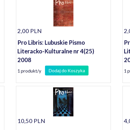
2,00 PLN
2,
Pro Libris: Lubuskie Pismo
Pr
Literacko-Kulturalne nr 4(25)
Li
2008
20
Dodaj do Koszyka
1 produkt/y
1 
10,50 PLN
4,