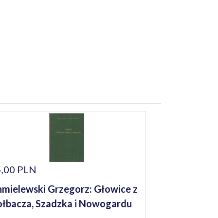
,00 PLN
mielewski Grzegorz: Głowice z
łbacza, Szadzka i Nowogardu