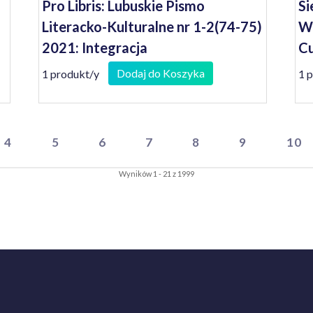
Pro Libris: Lubuskie Pismo
Si
Literacko-Kulturalne nr 1-2(74-75)
Wi
2021: Integracja
Cu
Dodaj do Koszyka
1 produkt/y
1 
4
5
6
7
8
9
10
Wyników 1 - 21 z 1999