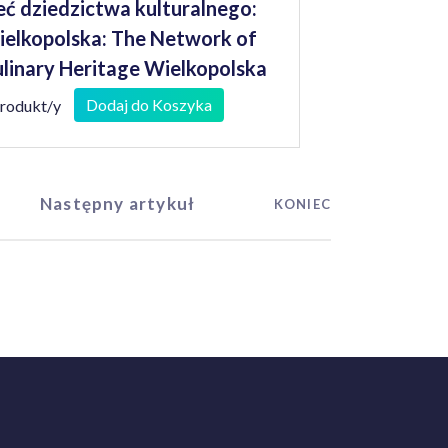
eć dziedzictwa kulturalnego:
elkopolska: The Network of
linary Heritage Wielkopolska
Dodaj do Koszyka
produkt/y
Następny artykuł
KONIEC