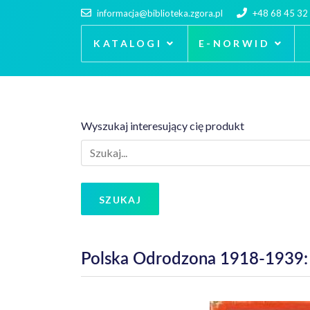
informacja@biblioteka.zgora.pl
+48 68 45 32
KATALOGI
E-NORWID
Wyszukaj interesujący cię produkt
SZUKAJ
Polska Odrodzona 1918-1939: 