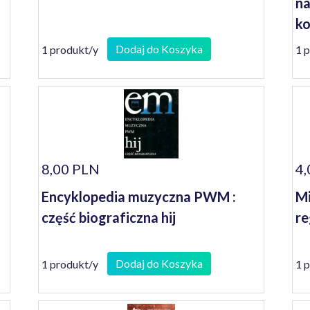
na
ko
se
Dodaj do Koszyka
1 produkt/y
1 
8,00 PLN
4,
Encyklopedia muzyczna PWM :
Mi
część biograficzna hij
re
Dodaj do Koszyka
1 produkt/y
1 