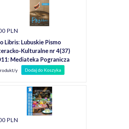
00 PLN
o Libris: Lubuskie Pismo
teracko-Kulturalne nr 4(37)
11: Mediateka Pogranicza
Dodaj do Koszyka
produkt/y
00 PLN