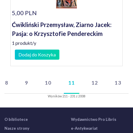
5,00 PLN
Ćwikliński Przemysław, Ziarno Jacek:
Pasja: o Krzysztofie Pendereckim
1 produkt/y
Dodaj do Koszyka
8
9
10
11
12
13
Wyników 211 - 231 z 2008
O bibliotece
Wydawnictwo Pro Libris
Nasze strony
e-Antykwariat