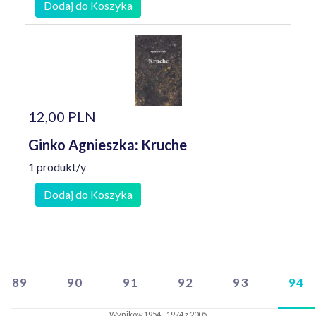
Dodaj do Koszyka
12,00 PLN
Ginko Agnieszka: Kruche
1 produkt/y
Dodaj do Koszyka
89
90
91
92
93
94
Wyników 1954 - 1974 z 2005