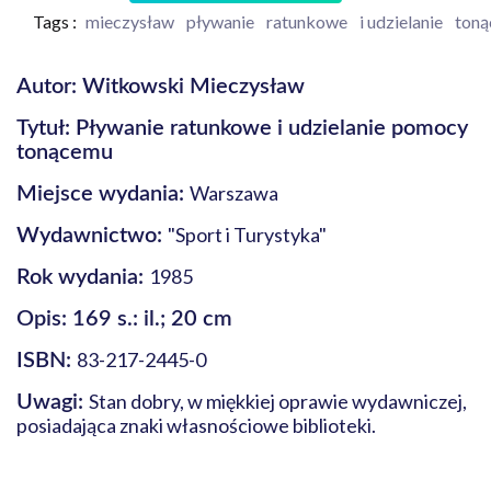
Tags :
mieczysław
pływanie
ratunkowe
i udzielanie
ton
Autor: Witkowski Mieczysław
Tytuł: Pływanie ratunkowe i udzielanie pomocy
tonącemu
Warszawa
Miejsce wydania:
"Sport i Turystyka"
Wydawnictwo:
1985
Rok wydania:
Opis: 169 s.: il.; 20 cm
83-217-2445-0
ISBN:
Stan dobry, w miękkiej oprawie wydawniczej,
Uwagi:
posiadająca znaki własnościowe biblioteki.