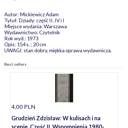
Autor: Mickiewicz Adam
Tytuł: Dziady: część II, IV i I
Miejsce wydania: Warszawa
Wydawnictwo: Czytelnik
Rok wyd.: 1973
Opis: 154 s. ; 20 cm
UWAGI: stan dobry, miękka oprawa wydawnicza.
Best sellers
4,00 PLN
Grudzień Zdzisław: W kulisach i na
scenie. Część II. Wspomnienia 1980-