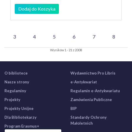
Dodaj do Koszyka
3
4
5
6
7
8
Wyników 1 - 21 z 2008
O bibliotece
Wydawnictwo Pro Libris
Nasze strony
e-Antykwariat
Regulaminy
Regulamin e-Antykwariatu
Projekty
Zamówienia Publiczne
Projekty Unijne
BIP
Dla Bibliotekarzy
Standardy Ochrony
Małoletnich
Program Erasmus+