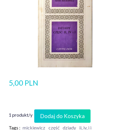
5,00 PLN
1 produkt/y
Dodaj do Koszyka
Tags :
mickiewicz
część
dziady
ii, iv, i i