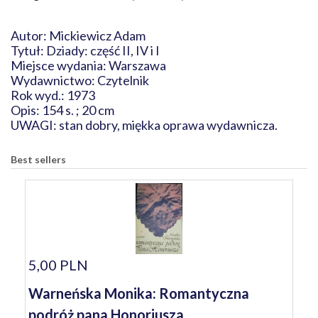
Autor: Mickiewicz Adam
Tytuł: Dziady: część II, IV i I
Miejsce wydania: Warszawa
Wydawnictwo: Czytelnik
Rok wyd.: 1973
Opis: 154 s. ; 20 cm
UWAGI: stan dobry, miękka oprawa wydawnicza.
Best sellers
5,00 PLN
Warneńska Monika: Romantyczna
podróż pana Honoriusza