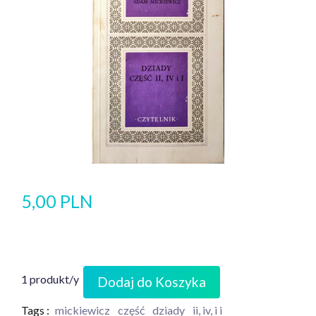
5,00 PLN
1 produkt/y
Dodaj do Koszyka
Tags :
mickiewicz
część
dziady
ii, iv, i i