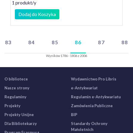
1 produkt/y
Dodaj do Koszyka
83
84
85
86
87
88
Wyników 1786 - 1806 z 2006
O bibliotece
Wydawnictwo Pro Libris
Nasze strony
e-Antykwariat
Regulaminy
Regulamin e-Antykwariatu
Projekty
Zamówienia Publiczne
Projekty Unijne
BIP
Dla Bibliotekarzy
Standardy Ochrony
Małoletnich
Program Erasmus+