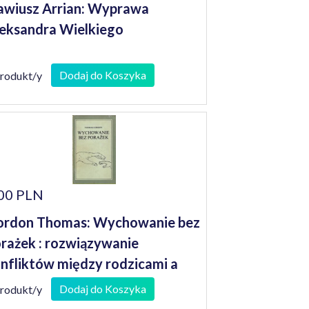
awiusz Arrian: Wyprawa
eksandra Wielkiego
Dodaj do Koszyka
produkt/y
00 PLN
ordon Thomas: Wychowanie bez
rażek : rozwiązywanie
nfliktów między rodzicami a
iećmi
Dodaj do Koszyka
produkt/y