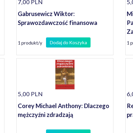
7,00 PLN
5,
Gabrusewicz Wiktor:
Mi
Sprawozdawczość finansowa
P
Za
St
Dodaj do Koszyka
1 produkt/y
1 
5,00 PLN
6,
Corey Michael Anthony: Dlaczego
Re
mężczyźni zdradzają
p