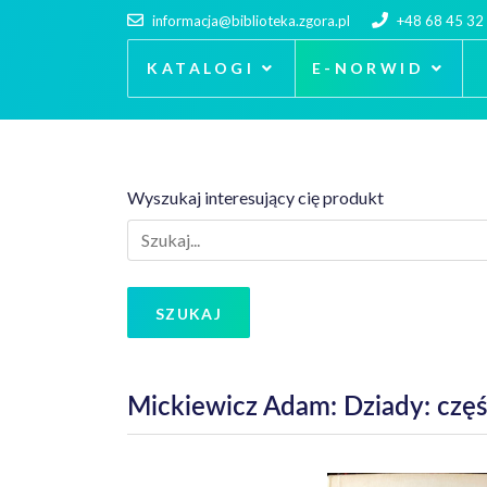
informacja@biblioteka.zgora.pl
+48 68 45 32
KATALOGI
E-NORWID
Wyszukaj interesujący cię produkt
SZUKAJ
Mickiewicz Adam: Dziady: część I