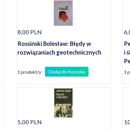
8,00 PLN
6,
Rossiński Bolesław: Błędy w
Pe
rozwiązaniach geotechnicznych
i 
Pe
Dodaj do Koszyka
1 produkt/y
1 
5,00 PLN
10