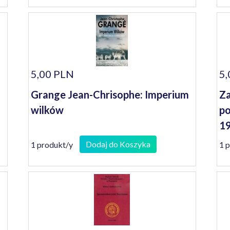
5,00 PLN
5,
Grange Jean-Chrisophe: Imperium
Za
wilków
po
1
Dodaj do Koszyka
1 produkt/y
1 