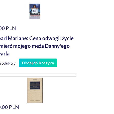
00 PLN
arl Mariane: Cena odwagi: życie
śmierć mojego meża Danny'ego
arla
Dodaj do Koszyka
produkt/y
,00 PLN