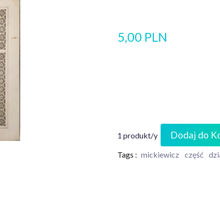
5,00 PLN
Dodaj do K
1 produkt/y
Tags :
mickiewicz
część
dzi