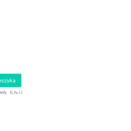
oszyka
ady
ii, iv, i i