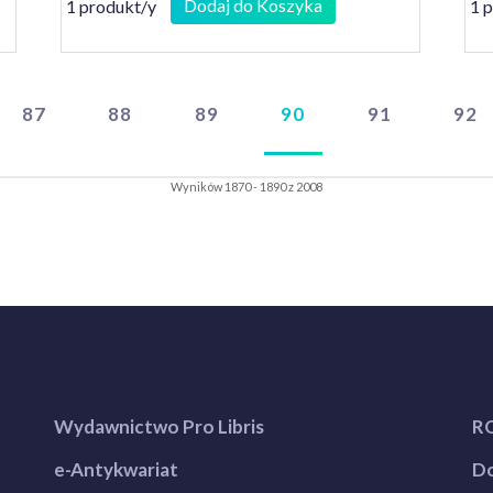
Dodaj do Koszyka
1 produkt/y
1 
87
88
89
90
91
92
Wyników 1870 - 1890 z 2008
Wydawnictwo Pro Libris
R
e-Antykwariat
Do