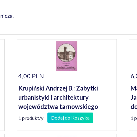
nicza.
4,00 PLN
6,
Krupiński Andrzej B.: Zabytki
Ma
urbanistyki i architektury
Ja
województwa tarnowskiego
do
Dodaj do Koszyka
1 produkt/y
1 