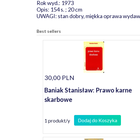
Rok wyd.: 1973
Opis: 154 s. ; 20 cm
UWAGI: stan dobry, miękka oprawa wydaw
Best sellers
30,00 PLN
Baniak Stanisław: Prawo karne
skarbowe
Dodaj do Koszyka
1 produkt/y