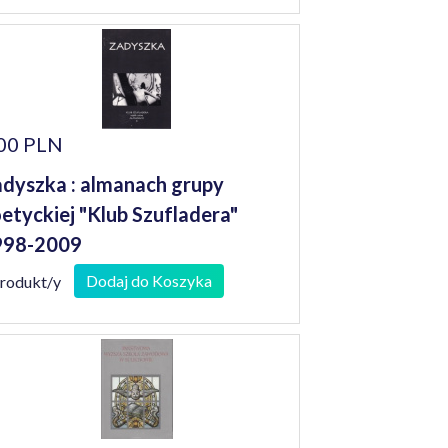
00 PLN
dyszka : almanach grupy
etyckiej "Klub Szufladera"
998-2009
Dodaj do Koszyka
produkt/y