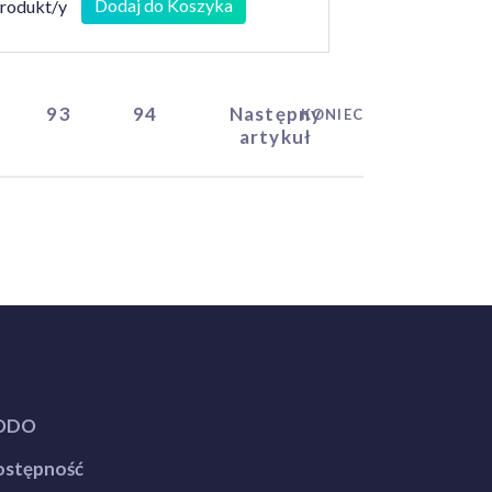
Dodaj do Koszyka
produkt/y
93
94
Następny
KONIEC
artykuł
ODO
stępność