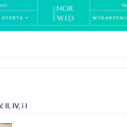
Ne
 600
OFERTA
WYDARZENI
I, IV, i I