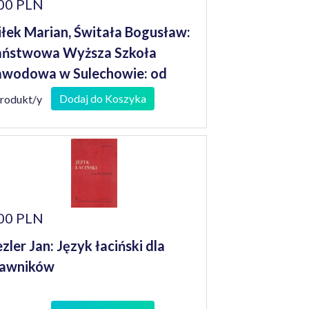
00 PLN
łek Marian, Świtała Bogusław:
aństwowa Wyższa Szkoła
wodowa w Sulechowie: od
einbarta po czasy współczesne
Dodaj do Koszyka
produkt/y
00 PLN
zler Jan: Język łaciński dla
rawników