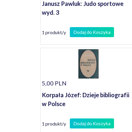
Janusz Pawluk: Judo sportowe
wyd. 3
Dodaj do Koszyka
1 produkt/y
5,00 PLN
Korpała Józef: Dzieje bibliografii
w Polsce
Dodaj do Koszyka
1 produkt/y