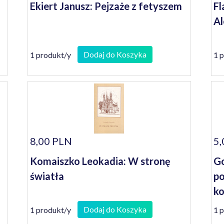
Ekiert Janusz: Pejzaże z fetyszem
Fl
Al
Dodaj do Koszyka
1 produkt/y
1 
8,00 PLN
5,
Komaiszko Leokadia: W stronę
G
światła
po
ko
dz
Dodaj do Koszyka
1 produkt/y
1 