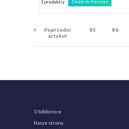
Dodaj do Koszyka
1 produkt/y
Poprzedni
85
86
START
artykuł
O bibliotece
Nasze strony