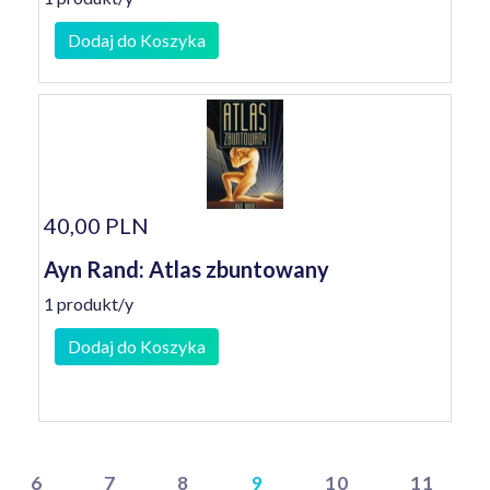
Dodaj do Koszyka
40,00 PLN
Ayn Rand: Atlas zbuntowany
1 produkt/y
Dodaj do Koszyka
6
7
8
9
10
11