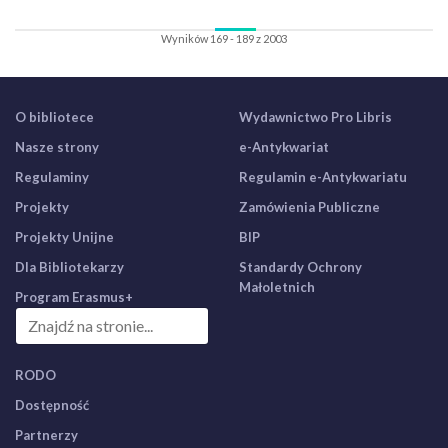
Wyników 169 - 189 z 2003
O bibliotece
Wydawnictwo Pro Libris
Nasze strony
e-Antykwariat
Regulaminy
Regulamin e-Antykwariatu
Projekty
Zamówienia Publiczne
Projekty Unijne
BIP
Dla Bibliotekarzy
Standardy Ochrony
Małoletnich
Program Erasmus+
RODO
Dostępność
Partnerzy