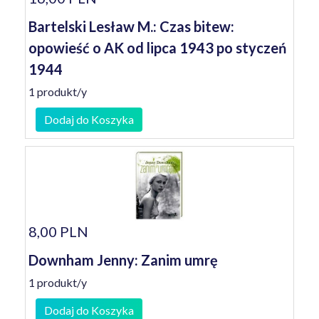
Bartelski Lesław M.: Czas bitew:
opowieść o AK od lipca 1943 po styczeń
1944
1 produkt/y
Dodaj do Koszyka
8,00 PLN
Downham Jenny: Zanim umrę
1 produkt/y
Dodaj do Koszyka