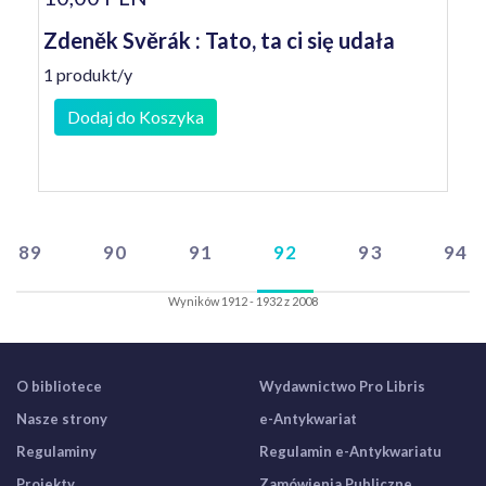
Zdeněk Svěrák : Tato, ta ci się udała
1 produkt/y
Dodaj do Koszyka
89
90
91
92
93
94
Wyników 1912 - 1932 z 2008
O bibliotece
Wydawnictwo Pro Libris
Nasze strony
e-Antykwariat
Regulaminy
Regulamin e-Antykwariatu
Projekty
Zamówienia Publiczne