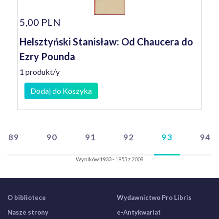
5,00 PLN
Helsztyński Stanisław: Od Chaucera do
Ezry Pounda
1 produkt/y
Dodaj do Koszyka
89
90
91
92
93
94
Wyników 1933 - 1953 z 2008
O bibliotece
Wydawnictwo Pro Libris
Nasze strony
e-Antykwariat