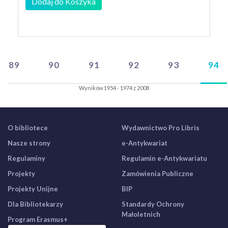
Dodaj do Koszyka
89
90
91
92
93
94
Wyników 1954 - 1974 z 2008
O bibliotece
Wydawnictwo Pro Libris
Nasze strony
e-Antykwariat
Regulaminy
Regulamin e-Antykwariatu
Projekty
Zamówienia Publiczne
Projekty Unijne
BIP
Dla Bibliotekarzy
Standardy Ochrony
Małoletnich
Program Erasmus+