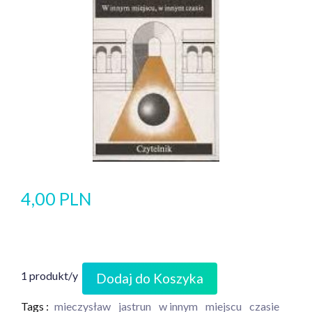
4,00 PLN
1 produkt/y
Dodaj do Koszyka
Tags :
mieczysław
jastrun
w innym
miejscu
czasie