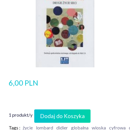
6,00 PLN
1 produkt/y
Dodaj do Koszyka
Tags :
życie
lombard
didier
globalna
wioska
cyfrowa