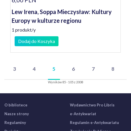
6,00 PLN
Lew Irena, Soppa Mieczysław: Kultury
Europy w kulturze regionu
1 produkt/y
Dodaj do Koszyka
3
4
5
6
7
8
Wyników 85 - 105 z 2008
O bibliotece
Wydawnictwo Pro Libris
Nasze strony
e-Antykwariat
Regulaminy
Regulamin e-Antykwariatu