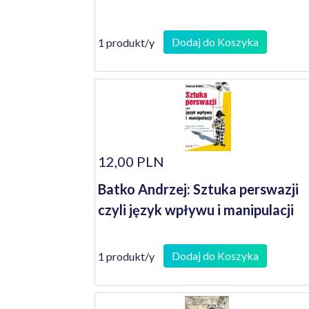
Dodaj do Koszyka
1 produkt/y
12,00 PLN
Batko Andrzej: Sztuka perswazji
czyli język wpływu i manipulacji
Dodaj do Koszyka
1 produkt/y