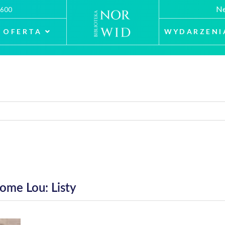
Ne
 600
OFERTA
WYDARZENI
lome Lou: Listy