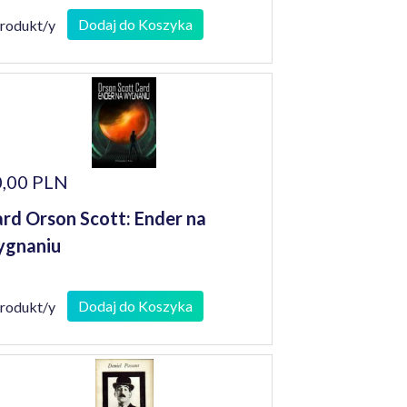
Dodaj do Koszyka
produkt/y
,00 PLN
rd Orson Scott: Ender na
ygnaniu
Dodaj do Koszyka
produkt/y