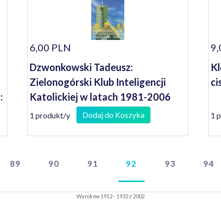
6,00 PLN
9,
Dzwonkowski Tadeusz:
Kl
Zielonogórski Klub Inteligencji
ci
:
Katolickiej w latach 1981-2006
Dodaj do Koszyka
1 produkt/y
1 
89
90
91
92
93
94
Wyników 1912 - 1932 z 2002