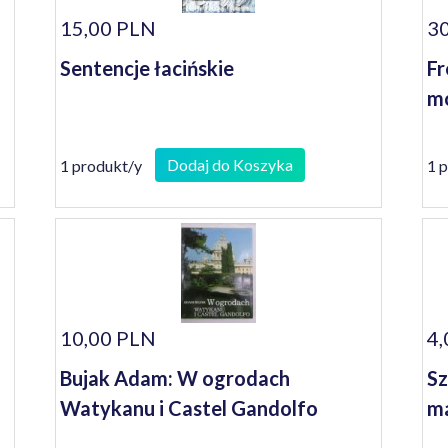
15,00 PLN
30
Sentencje łacińskie
Fr
mo
Dodaj do Koszyka
1 produkt/y
1 
10,00 PLN
4,
Bujak Adam: W ogrodach
Sz
Watykanu i Castel Gandolfo
ma