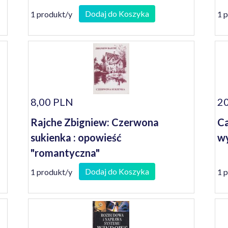
Dodaj do Koszyka
1 produkt/y
1 
8,00 PLN
20
Rajche Zbigniew: Czerwona
Ca
sukienka : opowieść
w
"romantyczna"
Dodaj do Koszyka
1 produkt/y
1 