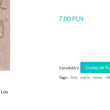
7,00 PLN
Dodaj do K
1 produkt/y
Tags :
listy
maria
rainer
ril
e Lou