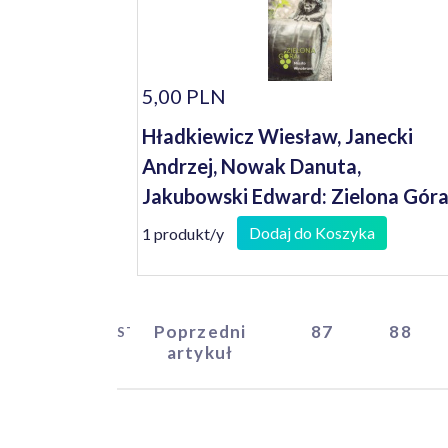
5,00 PLN
Hładkiewicz Wiesław, Janecki
Andrzej, Nowak Danuta,
Jakubowski Edward: Zielona Góra
miasto Winobrania
Dodaj do Koszyka
1 produkt/y
Poprzedni
87
88
START
artykuł