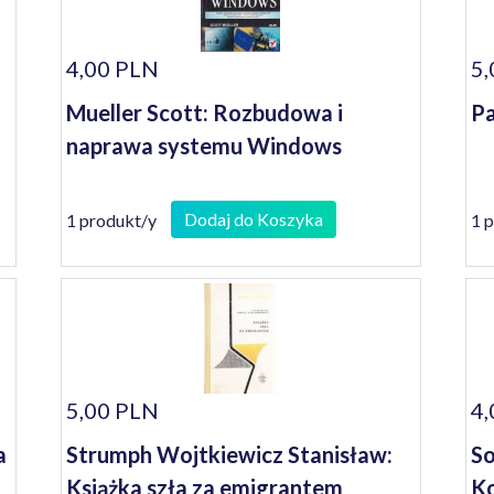
4,00 PLN
5,
Mueller Scott: Rozbudowa i
Pa
naprawa systemu Windows
Dodaj do Koszyka
1 produkt/y
1 
5,00 PLN
4,
a
Strumph Wojtkiewicz Stanisław:
So
Książka szła za emigrantem
Ko