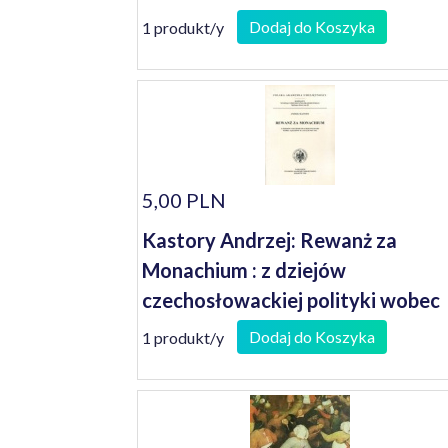
Dodaj do Koszyka
1 produkt/y
5,00 PLN
Kastory Andrzej: Rewanż za
Monachium : z dziejów
czechosłowackiej polityki wobec
sąsiadów w latach 1945-1947
Dodaj do Koszyka
1 produkt/y