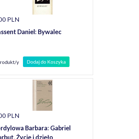
00 PLN
ssent Daniel: Bywalec
Dodaj do Koszyka
produkt/y
00 PLN
rdylowa Barbara: Gabriel
rbut. Życie i dzieło