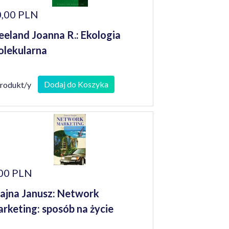
,00 PLN
eeland Joanna R.: Ekologia
lekularna
Dodaj do Koszyka
produkt/y
00 PLN
ajna Janusz: Network
rketing: sposób na życie