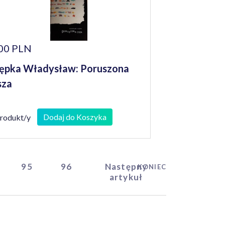
00 PLN
ępka Władysław: Poruszona
sza
Dodaj do Koszyka
produkt/y
95
96
Następny
KONIEC
artykuł