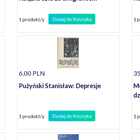
Dodaj do Koszyka
1 produkt/y
1 
6,00 PLN
35
Pużyński Stanisław: Depresje
Mo
dz
Dodaj do Koszyka
1 produkt/y
1 