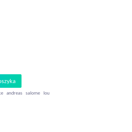
oszyka
ke
andreas
salome
lou