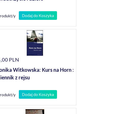
Dodaj do Koszyka
produkt/y
,00 PLN
nika Witkowska: Kurs na Horn :
iennik z rejsu
Dodaj do Koszyka
produkt/y