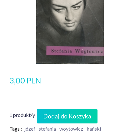
3,00 PLN
1 produkt/y
Dodaj do Koszyka
Tags :
józef
stefania
woytowicz
kański