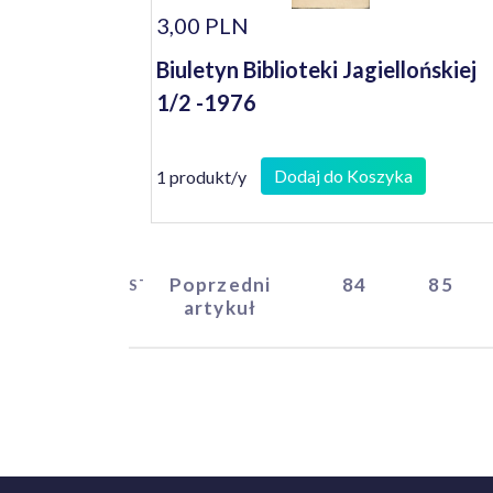
3,00 PLN
Biuletyn Biblioteki Jagiellońskiej
1/2 -1976
Dodaj do Koszyka
1 produkt/y
Poprzedni
84
85
START
artykuł