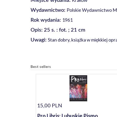
Kraków
Miejsce wydania:
Polskie Wydawnictwo M
Wydawnictwo:
1961
Rok wydania:
Opis: 25 s. : fot. ; 21 cm
Stan dobry, książka w miękkiej opr
Uwagi:
Best sellers
15,00 PLN
Pro Libris: Lubuskie Pismo