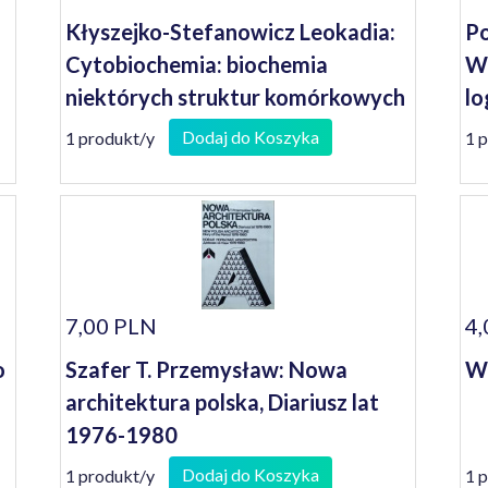
Kłyszejko-Stefanowicz Leokadia:
Po
Cytobiochemia: biochemia
Wo
niektórych struktur komórkowych
lo
ko
Dodaj do Koszyka
1 produkt/y
1 
7,00 PLN
4,
o
Szafer T. Przemysław: Nowa
Wo
architektura polska, Diariusz lat
1976-1980
Dodaj do Koszyka
1 produkt/y
1 