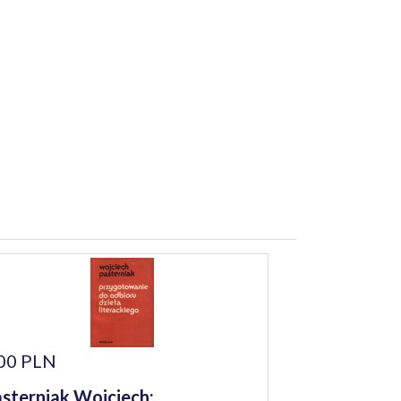
00 PLN
sterniak Wojciech: