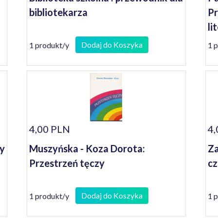
bibliotekarza
Pr
li
Dodaj do Koszyka
1 produkt/y
1 
4,00 PLN
4,
ry
Muszyńska - Koza Dorota:
Za
Przestrzeń tęczy
cz
Dodaj do Koszyka
1 produkt/y
1 