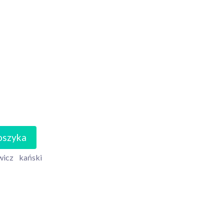
oszyka
wicz
kański