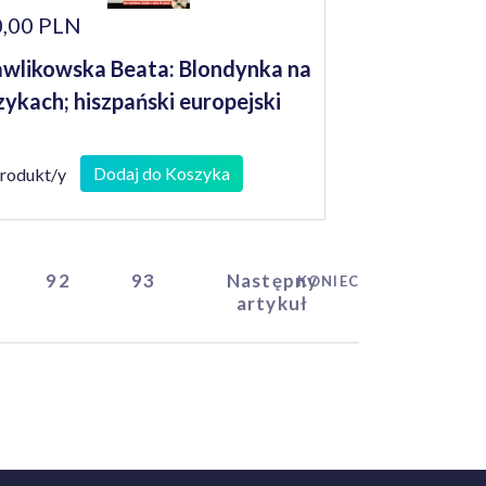
,00 PLN
wlikowska Beata: Blondynka na
zykach; hiszpański europejski
Dodaj do Koszyka
produkt/y
92
93
Następny
KONIEC
artykuł