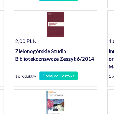
2,00 PLN
4,
Zielonogórskie Studia
In
Bibliotekoznawcze Zeszyt 6/2014
or
Ma
bi
Dodaj do Koszyka
1 produkt/y
1 
lu
za
22
or
bi