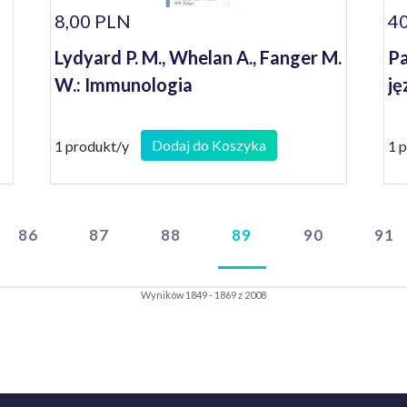
8,00 PLN
40
Lydyard P. M., Whelan A., Fanger M.
Pa
W.: Immunologia
ję
Dodaj do Koszyka
1 produkt/y
1 
86
87
88
89
90
91
Wyników 1849 - 1869 z 2008