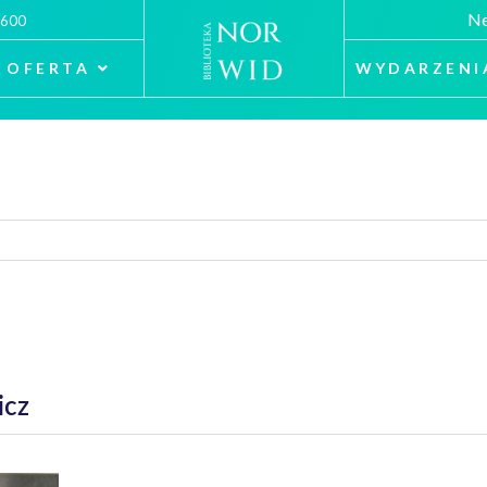
Ne
 600
OFERTA
WYDARZENI
icz