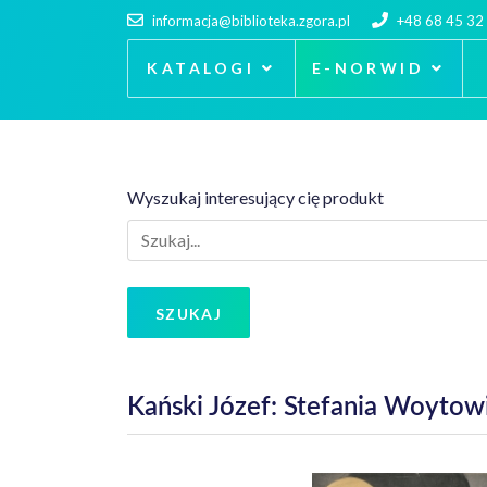
informacja@biblioteka.zgora.pl
+48 68 45 32
KATALOGI
E-NORWID
Wyszukaj interesujący cię produkt
SZUKAJ
Kański Józef: Stefania Woytow