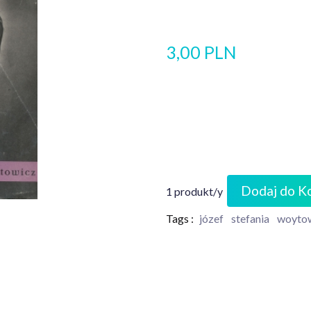
3,00 PLN
Dodaj do K
1 produkt/y
Tags :
józef
stefania
woyto