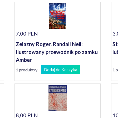
7,00 PLN
3,
Zelazny Roger, Randall Neil:
St
Ilustrowany przewodnik po zamku
lu
Amber
Dodaj do Koszyka
1 produkt/y
1 
8,00 PLN
10