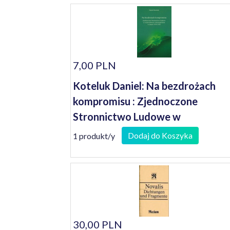
7,00 PLN
Koteluk Daniel: Na bezdrożach
kompromisu : Zjednoczone
Stronnictwo Ludowe w
województwie zielonogórskim w
Dodaj do Koszyka
1 produkt/y
latach 1950-1956
30,00 PLN