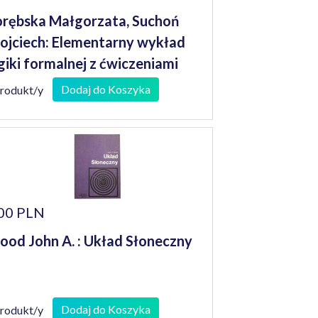
rębska Małgorzata, Suchoń
jciech: Elementarny wykład
giki formalnej z ćwiczeniami
mputerowymi wyd. 2
Dodaj do Koszyka
produkt/y
00 PLN
od John A. : Układ Słoneczny
Dodaj do Koszyka
produkt/y