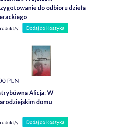
zygotowanie do odbioru dzieła
terackiego
Dodaj do Koszyka
produkt/y
00 PLN
trybówna Alicja: W
arodziejskim domu
Dodaj do Koszyka
produkt/y