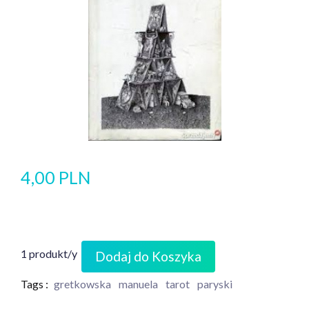
4,00 PLN
1 produkt/y
Dodaj do Koszyka
Tags :
gretkowska
manuela
tarot
paryski