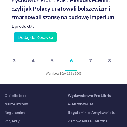
Zychowicz Piotr: Pakt Piłsudski-Lenin:
czyli jak Polacy uratowali bolszewizm i
zmarnowali szansę na budowę imperium
1 produkt/y
Dodaj do Koszyka
3
4
5
6
7
8
Wyników 106 - 126 z 2008
O bibliotece
Wydawnictwo Pro Libris
Nasze strony
e-Antykwariat
Regulaminy
Regulamin e-Antykwariatu
Projekty
Zamówienia Publiczne