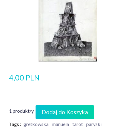
4,00 PLN
1 produkt/y
Dodaj do Koszyka
Tags :
gretkowska
manuela
tarot
paryski