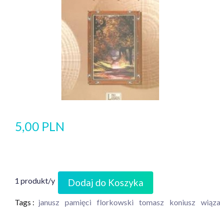
5,00 PLN
1 produkt/y
Dodaj do Koszyka
Tags :
janusz
pamięci
florkowski
tomasz
koniusz
wiąza