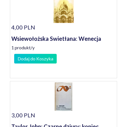
4,00 PLN
Wsiewołożska Swietłana: Wenecja
1 produkt/y
Dodaj do Koszyka
3,00 PLN
Taylor John: Czarne dziury: koniec