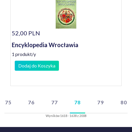
52,00 PLN
Encyklopedia Wrocławia
1 produkt/y
Dodaj do Koszyka
75
76
77
78
79
80
Wyników 1618 - 1638 z 2008