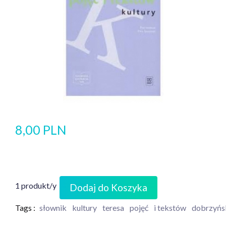
8,00 PLN
1 produkt/y
Dodaj do Koszyka
Tags :
słownik
kultury
teresa
pojęć
i tekstów
dobrzyńs