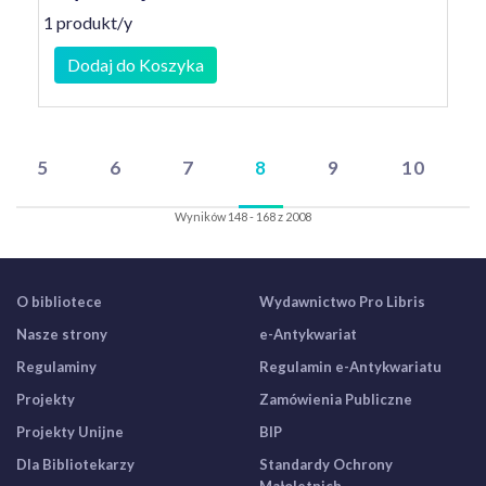
1 produkt/y
Dodaj do Koszyka
5
6
7
8
9
10
Wyników 148 - 168 z 2008
O bibliotece
Wydawnictwo Pro Libris
Nasze strony
e-Antykwariat
Regulaminy
Regulamin e-Antykwariatu
Projekty
Zamówienia Publiczne
Projekty Unijne
BIP
Dla Bibliotekarzy
Standardy Ochrony