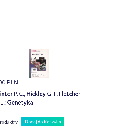
00 PLN
nter P. C., Hickley G. I., Fletcher
 L.: Genetyka
Dodaj do Koszyka
produkt/y