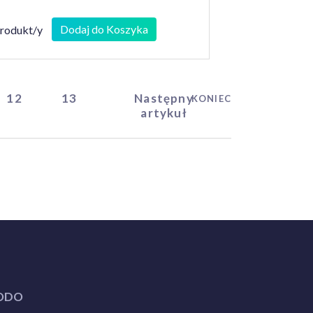
Dodaj do Koszyka
produkt/y
12
13
Następny
KONIEC
artykuł
ODO