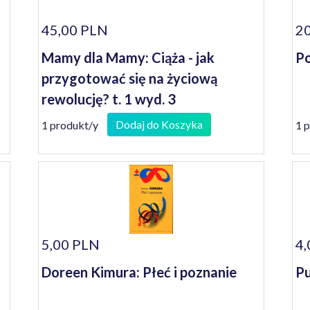
45,00 PLN
20
Mamy dla Mamy: Ciąża - jak
Po
przygotować się na życiową
rewolucję? t. 1 wyd. 3
Dodaj do Koszyka
1 produkt/y
1 
5,00 PLN
4,
Doreen Kimura: Płeć i poznanie
Pu