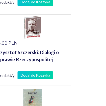
Dodaj do Koszyka
produkt/y
,00 PLN
zysztof Szczerski: Dialogi o
prawie Rzeczypospolitej
Dodaj do Koszyka
produkt/y