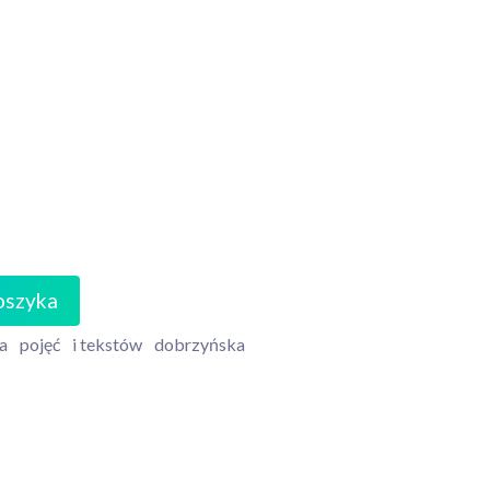
oszyka
a
pojęć
i tekstów
dobrzyńska