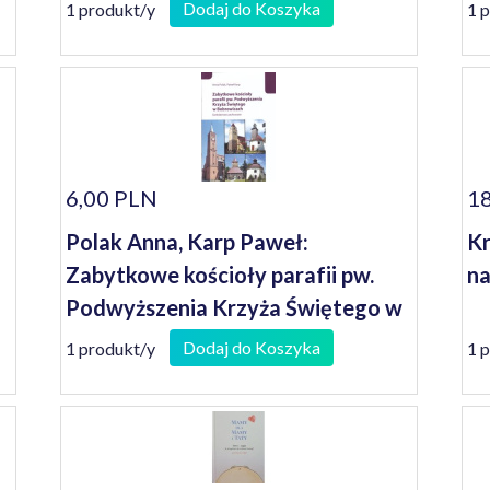
Dodaj do Koszyka
1 produkt/y
1 
6,00 PLN
18
Polak Anna, Karp Paweł:
Kr
Zabytkowe kościoły parafii pw.
na
Podwyższenia Krzyża Świętego w
Bobrowicach: dziedzictwo
Dodaj do Koszyka
1 produkt/y
1 
zachowane