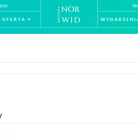
Ne
 600
OFERTA
WYDARZENI
y