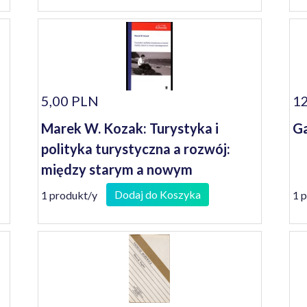
5,00 PLN
12
Marek W. Kozak: Turystyka i
Ga
polityka turystyczna a rozwój:
między starym a nowym
paradygmatem
Dodaj do Koszyka
1 produkt/y
1 