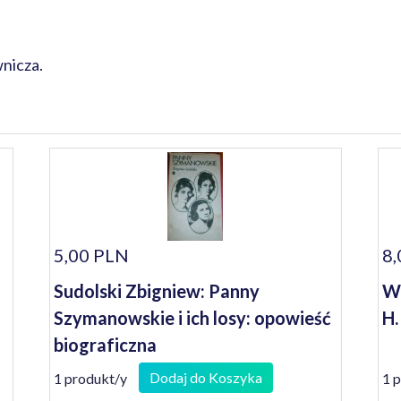
nicza.
5,00 PLN
8,
Sudolski Zbigniew: Panny
Wi
Szymanowskie i ich losy: opowieść
H.
biograficzna
Dodaj do Koszyka
1 produkt/y
1 