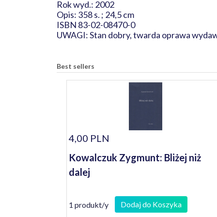
Rok wyd.: 2002
Opis: 358 s. ; 24,5 cm
ISBN 83-02-08470-0
UWAGI: Stan dobry, twarda oprawa wydaw
Best sellers
4,00 PLN
Kowalczuk Zygmunt: Bliżej niż
dalej
Dodaj do Koszyka
1 produkt/y