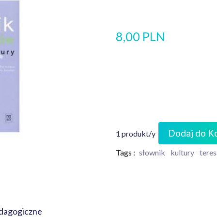
8,00 PLN
Dodaj do K
1 produkt/y
Tags :
słownik
kultury
teres
edagogiczne