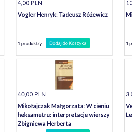
4,00 PLN
10
Vogler Henryk: Tadeusz Różewicz
Mi
Dodaj do Koszyka
1 produkt/y
1 
40,00 PLN
3,
Mikołajczak Małgorzata: W cieniu
Ve
heksametru: interpretacje wierszy
L
Zbigniewa Herberta