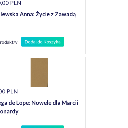
,00 PLN
lewska Anna: Życie z Zawadą
Dodaj do Koszyka
produkt/y
00 PLN
ga de Lope: Nowele dla Marcii
eonardy