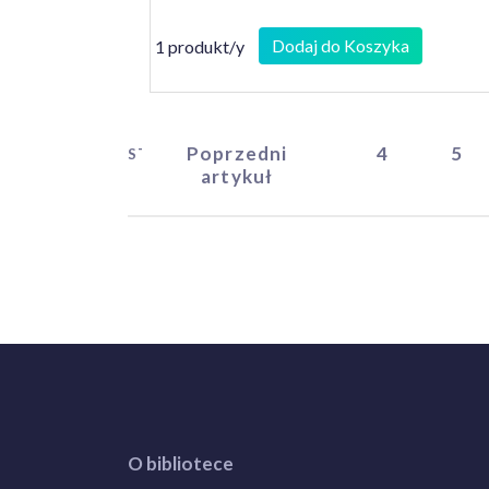
Dodaj do Koszyka
1 produkt/y
Poprzedni
4
5
START
artykuł
O bibliotece