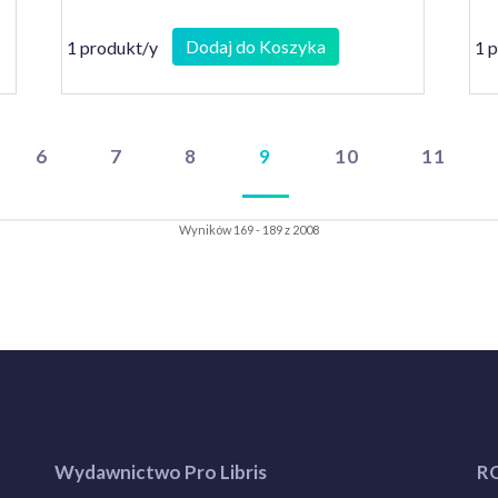
Dodaj do Koszyka
1 produkt/y
1 
6
7
8
9
10
11
Wyników 169 - 189 z 2008
Wydawnictwo Pro Libris
R