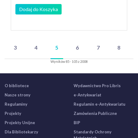
Dodaj do Koszyka
3
4
5
6
7
8
Wyników 85 - 105 z 2008
O bibliotece
Wydawnictwo Pro Libris
Nasze strony
e-Antykwariat
Regulaminy
Regulamin e-Antykwariatu
Projekty
Zamówienia Publiczne
Projekty Unijne
BIP
Dla Bibliotekarzy
Standardy Ochrony