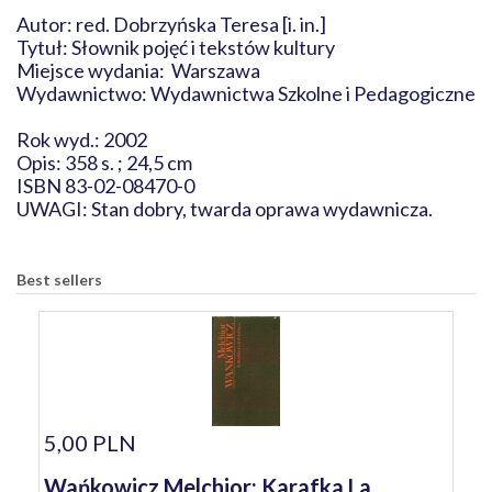
Autor: red. Dobrzyńska Teresa [i. in.]
Tytuł: Słownik pojęć i tekstów kultury
Miejsce wydania: Warszawa
Wydawnictwo: Wydawnictwa Szkolne i Pedagogiczne
Rok wyd.: 2002
Opis: 358 s. ; 24,5 cm
ISBN 83-02-08470-0
UWAGI: Stan dobry, twarda oprawa wydawnicza.
Best sellers
5,00 PLN
Wańkowicz Melchior: Karafka La