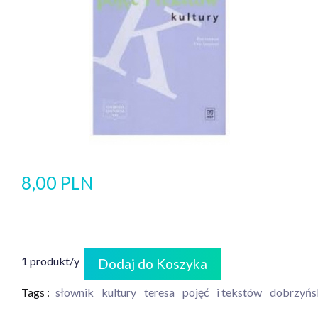
8,00 PLN
1 produkt/y
Dodaj do Koszyka
Tags :
słownik
kultury
teresa
pojęć
i tekstów
dobrzyńs