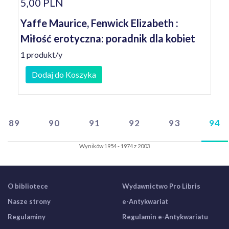
5,00 PLN
Yaffe Maurice, Fenwick Elizabeth :
Miłość erotyczna: poradnik dla kobiet
1 produkt/y
Dodaj do Koszyka
89
90
91
92
93
94
Wyników 1954 - 1974 z 2003
O bibliotece
Wydawnictwo Pro Libris
Nasze strony
e-Antykwariat
Regulaminy
Regulamin e-Antykwariatu