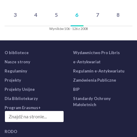
3
4
5
6
7
8
Wyników 106 - 126 z 2008
O bibliotece
Wydawnictwo Pro Libris
Nasze strony
e-Antykwariat
Regulaminy
Regulamin e-Antykwariatu
Projekty
Zamówienia Publiczne
Projekty Unijne
BIP
Dla Bibliotekarzy
Standardy Ochrony
Małoletnich
Program Erasmus+
RODO