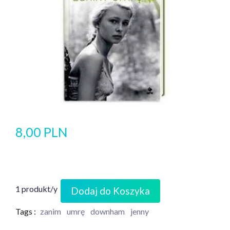
8,00 PLN
1 produkt/y
Dodaj do Koszyka
Tags :
zanim
umrę
downham
jenny