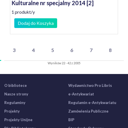
Kulturalne nr specjalny 2014 [2]
1 produkt/y
Dodaj do Koszyka
3
4
5
6
7
8
Wyników 22 - 42 z 2005
O bibliotece
Wydawnictwo Pro Libris
Nasze strony
e-Antykwariat
Regulaminy
Regulamin e-Antykwariatu
Projekty
Zamówienia Publiczne
Projekty Unijne
BIP