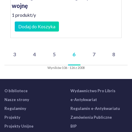
wojnę
1 produkt/y
Dodaj do Koszyka
3
4
5
6
7
8
Wyników 106 - 126 z 2008
O bibliotece
Wydawnictwo Pro Libris
Nasze strony
e-Antykwariat
Regulaminy
Regulamin e-Antykwariatu
Projekty
Zamówienia Publiczne
Projekty Unijne
BIP