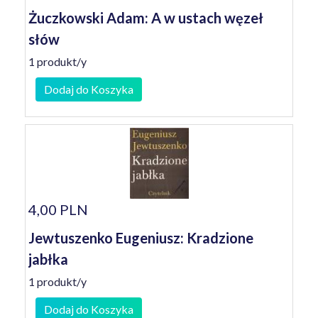
Żuczkowski Adam: A w ustach węzeł
słów
1 produkt/y
Dodaj do Koszyka
4,00 PLN
Jewtuszenko Eugeniusz: Kradzione
jabłka
1 produkt/y
Dodaj do Koszyka