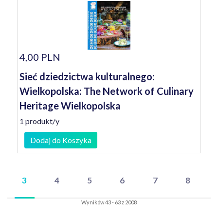
4,00 PLN
Sieć dziedzictwa kulturalnego:
Wielkopolska: The Network of Culinary
Heritage Wielkopolska
1 produkt/y
Dodaj do Koszyka
3
4
5
6
7
8
Wyników 43 - 63 z 2008