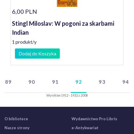
6,00 PLN
Stingl Miloslav: W pogoni za skarbami
Indian
1 produkt/y
Dodaj do Koszyka
89
90
91
92
93
94
Wyników 1912 - 1932 z 2008
O bibliotece
Wydawnictwo Pro Libris
Nasze strony
e-Antykwariat