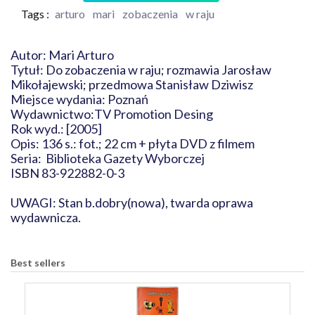
Tags :
arturo
mari
zobaczenia
w raju
Autor: Mari Arturo
Tytuł: Do zobaczenia w raju; rozmawia Jarosław
Mikołajewski; przedmowa Stanisław Dziwisz
Miejsce wydania: Poznań
Wydawnictwo:TV Promotion Desing
Rok wyd.: [2005]
Opis: 136 s.: fot.; 22 cm + płyta DVD z filmem
Seria: Biblioteka Gazety Wyborczej
ISBN 83-922882-0-3
UWAGI: Stan b.dobry(nowa), twarda oprawa
wydawnicza.
Best sellers