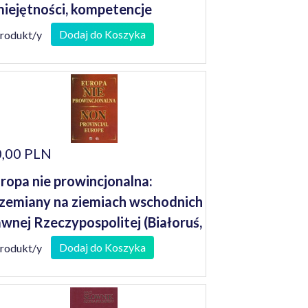
iejętności, kompetencje
Dodaj do Koszyka
produkt/y
,00 PLN
ropa nie prowincjonalna:
zemiany na ziemiach wschodnich
wnej Rzeczypospolitej (Białoruś,
twa, Łotwa, Ukraina, wchodnie
Dodaj do Koszyka
produkt/y
granicze III Rzeczypospolitej
lskiej) w latach 1771-1999