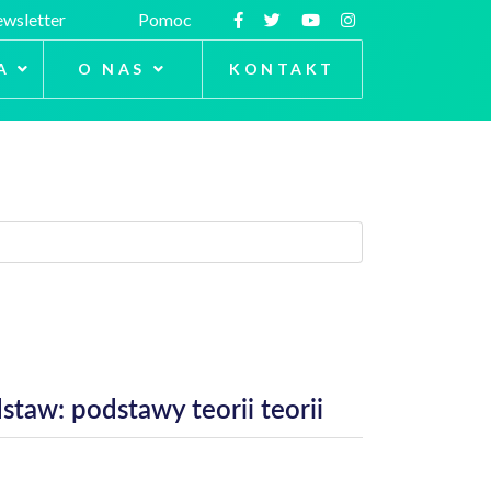
wsletter
Pomoc
A
O NAS
KONTAKT
staw: podstawy teorii teorii