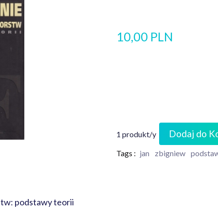
10,00 PLN
Dodaj do K
1 produkt/y
Tags :
jan
zbigniew
podsta
stw: podstawy teorii