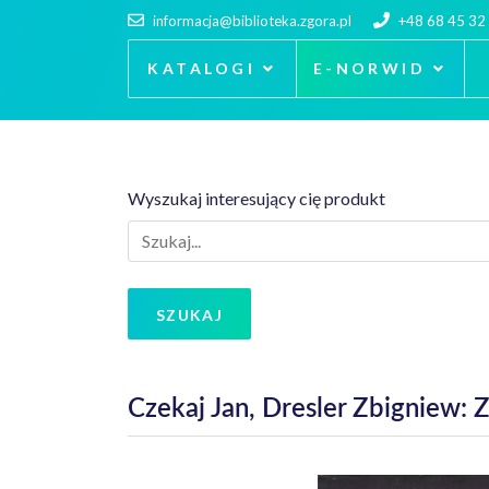
informacja@biblioteka.zgora.pl
+48 68 45 32
KATALOGI
E-NORWID
Wyszukaj interesujący cię produkt
SZUKAJ
Czekaj Jan, Dresler Zbigniew: 