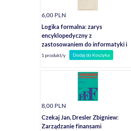
6,00 PLN
Logika formalna: zarys
encyklopedyczny z
zastosowaniem do informatyki i
lingwistyki
Dodaj do Koszyka
1 produkt/y
8,00 PLN
Czekaj Jan, Dresler Zbigniew:
Zarządzanie finansami