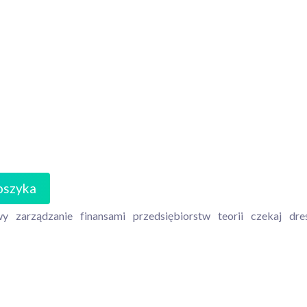
oszyka
wy
zarządzanie
finansami
przedsiębiorstw
teorii
czekaj
dre