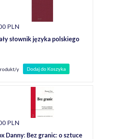
00 PLN
ły słownik języka polskiego
Dodaj do Koszyka
produkt/y
00 PLN
x Danny: Bez granic: o sztuce