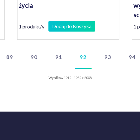
życia
wy
s
Dodaj do Koszyka
1 produkt/y
1 
89
90
91
92
93
94
Wyników 1912 - 1932 z 2008