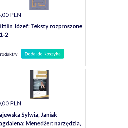
,00 PLN
ttlin Józef: Teksty rozproszone
 1-2
Dodaj do Koszyka
produkt/y
,00 PLN
jewska Sylwia, Janiak
gdalena: Menedżer: narzędzia,