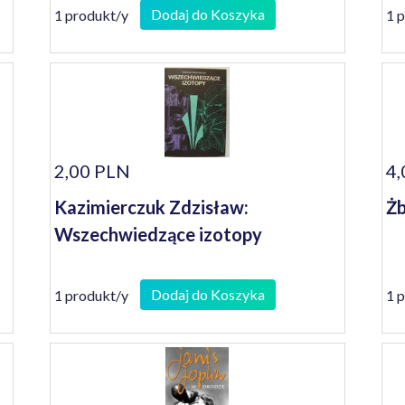
Dodaj do Koszyka
1 produkt/y
1 
2,00 PLN
4,
Kazimierczuk Zdzisław:
Żb
Wszechwiedzące izotopy
Dodaj do Koszyka
1 produkt/y
1 