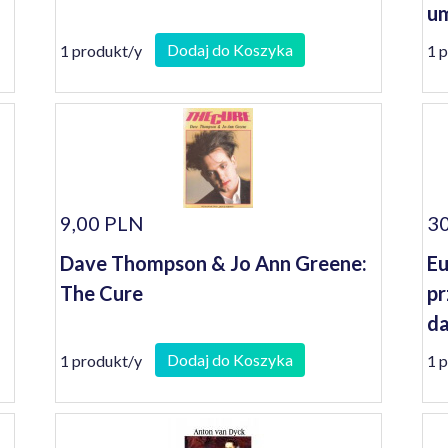
um
Dodaj do Koszyka
1 produkt/y
1 
9,00 PLN
30
Dave Thompson & Jo Ann Greene:
Eu
The Cure
pr
da
Li
Dodaj do Koszyka
1 produkt/y
1 
po
Po