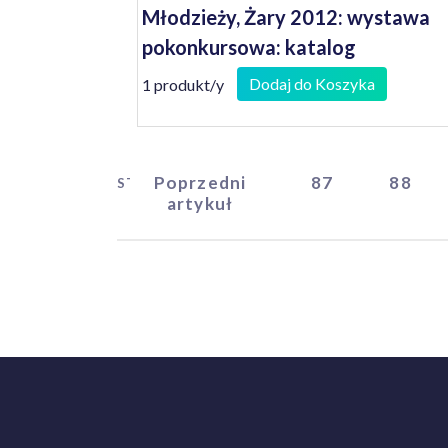
Młodzieży, Żary 2012: wystawa
pokonkursowa: katalog
Dodaj do Koszyka
1 produkt/y
Poprzedni
87
88
START
artykuł