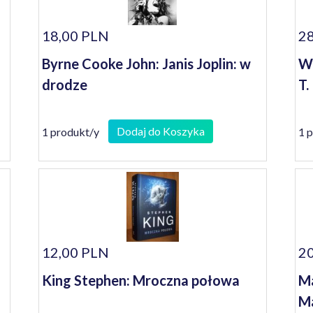
18,00 PLN
28
Byrne Cooke John: Janis Joplin: w
Wi
drodze
T.
Dodaj do Koszyka
1 produkt/y
1 
12,00 PLN
20
King Stephen: Mroczna połowa
Ma
Ma