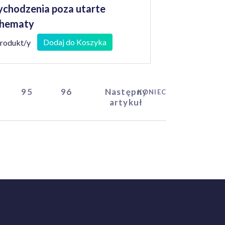
chodzenia poza utarte
chematy
Dodaj do Koszyka
produkt/y
95
96
Następny
KONIEC
artykuł