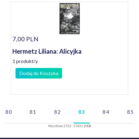
7,00 PLN
Hermetz Liliana: Alicyjka
1 produkt/y
Dodaj do Koszyka
80
81
82
83
84
85
Wyników 1723 - 1743 z 2008