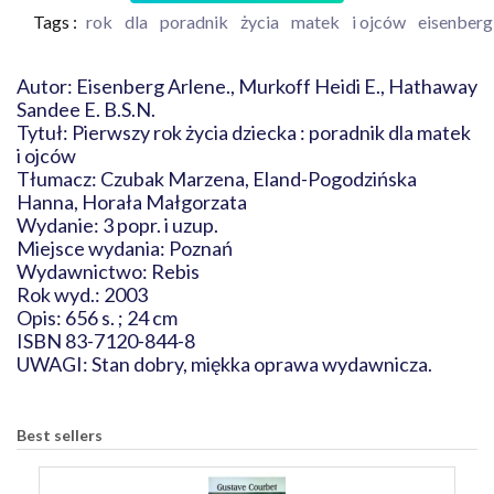
Tags :
rok
dla
poradnik
życia
matek
i ojców
eisenberg
Autor: Eisenberg Arlene., Murkoff Heidi E., Hathaway
Sandee E. B.S.N.
Tytuł: Pierwszy rok życia dziecka : poradnik dla matek
i ojców
Tłumacz: Czubak Marzena, Eland-Pogodzińska
Hanna, Horała Małgorzata
Wydanie: 3 popr. i uzup.
Miejsce wydania: Poznań
Wydawnictwo: Rebis
Rok wyd.: 2003
Opis: 656 s. ; 24 cm
ISBN 83-7120-844-8
UWAGI: Stan dobry, miękka oprawa wydawnicza.
Best sellers