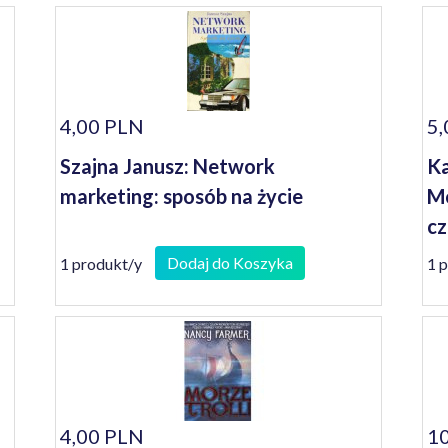
4,00 PLN
5,
Szajna Janusz: Network
Ka
marketing: sposób na życie
Mo
cz
są
Dodaj do Koszyka
1 produkt/y
1 
4,00 PLN
10