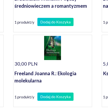
średniowieczem a romantyzmem
na
Dodaj do Koszyka
1 produkt/y
1 
30,00 PLN
5,
Freeland Joanna R.: Ekologia
Ks
molekularna
Dodaj do Koszyka
1 produkt/y
1 