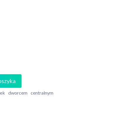
oszyka
ek
dworcem
centralnym