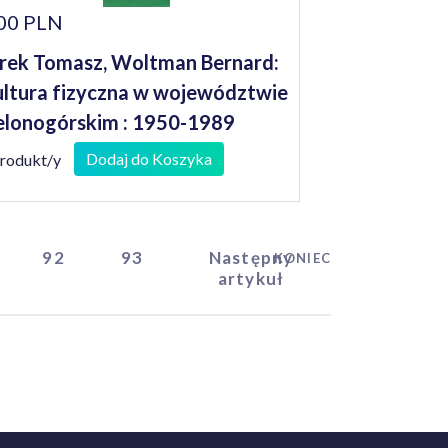
00 PLN
rek Tomasz, Woltman Bernard:
ltura fizyczna w województwie
elonogórskim : 1950-1989
Dodaj do Koszyka
produkt/y
92
93
Następny
KONIEC
artykuł