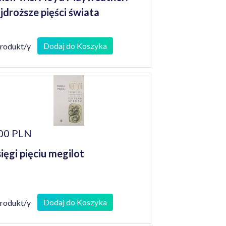
jdroższe pięści świata
Dodaj do Koszyka
produkt/y
00 PLN
ięgi pięciu megilot
Dodaj do Koszyka
produkt/y