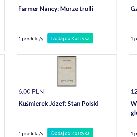
Farmer Nancy: Morze trolli
G
Dodaj do Koszyka
1 produkt/y
1 
6,00 PLN
12
Kuśmierek Józef: Stan Polski
Wo
gl
Dodaj do Koszyka
1 produkt/y
1 