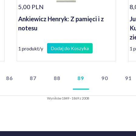
5,00 PLN
8,
Ankiewicz Henryk: Z pamięci i z
Ju
notesu
Ku
zi
Dodaj do Koszyka
1 produkt/y
1 
86
87
88
89
90
91
Wyników 1849 - 1869 z 2008