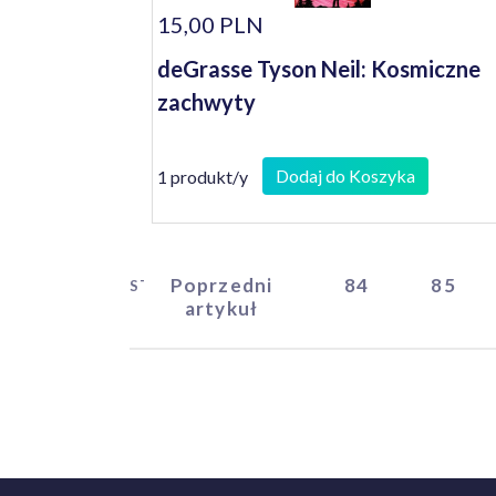
15,00 PLN
deGrasse Tyson Neil: Kosmiczne
zachwyty
Dodaj do Koszyka
1 produkt/y
Poprzedni
84
85
START
artykuł