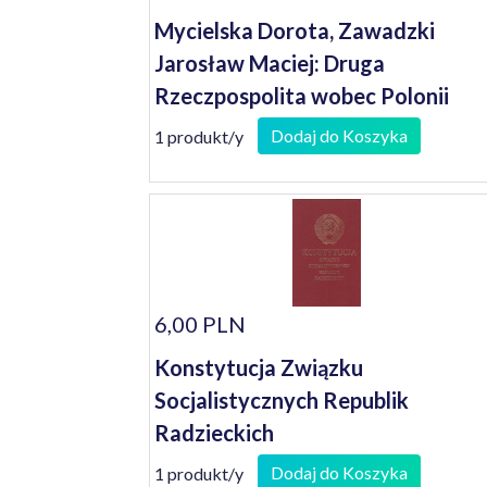
Mycielska Dorota, Zawadzki
Jarosław Maciej: Druga
Rzeczpospolita wobec Polonii
Dodaj do Koszyka
1 produkt/y
6,00 PLN
Konstytucja Związku
Socjalistycznych Republik
Radzieckich
Dodaj do Koszyka
1 produkt/y