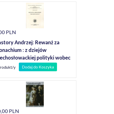
00 PLN
story Andrzej: Rewanż za
nachium : z dziejów
echosłowackiej polityki wobec
siadów w latach 1945-1947
Dodaj do Koszyka
produkt/y
,00 PLN