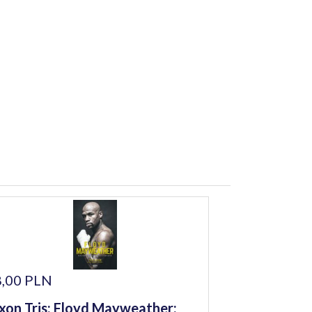
,00 PLN
xon Tris: Floyd Mayweather: