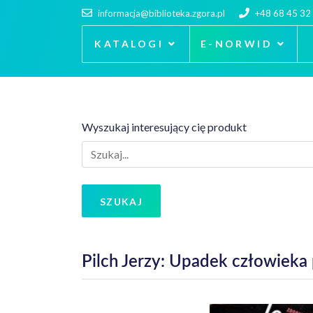
informacja@biblioteka.zgora.pl
+48 68 45 32
KATALOGI
E-NORWID
Wyszukaj interesujący cię produkt
SZUKAJ
Pilch Jerzy: Upadek człowiek