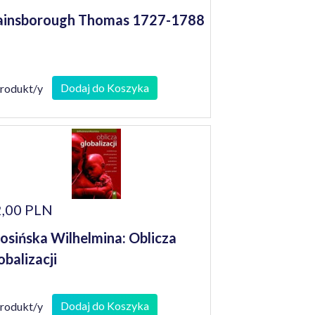
ainsborough Thomas 1727-1788
Dodaj do Koszyka
produkt/y
,00 PLN
sińska Wilhelmina: Oblicza
obalizacji
Dodaj do Koszyka
produkt/y