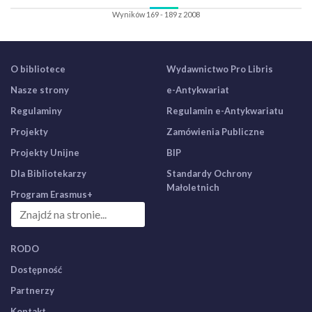
Wyników 169 - 189 z 2008
O bibliotece
Wydawnictwo Pro Libris
Nasze strony
e-Antykwariat
Regulaminy
Regulamin e-Antykwariatu
Projekty
Zamówienia Publiczne
Projekty Unijne
BIP
Dla Bibliotekarzy
Standardy Ochrony
Małoletnich
Program Erasmus+
RODO
Dostępność
Partnerzy
Kontakt