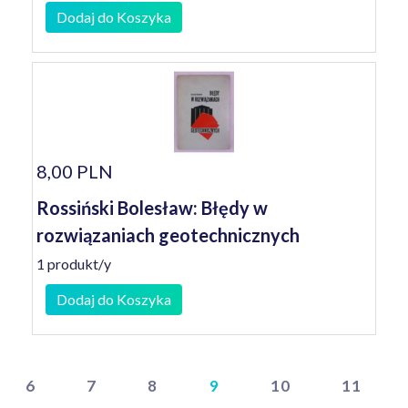
Dodaj do Koszyka
8,00 PLN
Rossiński Bolesław: Błędy w
rozwiązaniach geotechnicznych
1 produkt/y
Dodaj do Koszyka
6
7
8
9
10
11