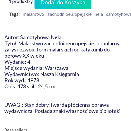
1 produkt/y
Dodaj do Koszyka
Tags :
malarstwo
zachodnioeuropejskie
nela
samotyhow
Autor: Samotyhowa Nela
Tytuł:Malarstwo zachodnioeuropejskie: popularny
zarys rozwoju form malarskich od katakumb do
połowy XX wieku
Wydanie: 4
Miejsce wydania: Warszawa
Wydawnictwo: Nasza Księgarnia
Rok wyd.: 1978
Opis: 478 s.:il.; 24,5 cm
UWAGI: Stan dobry, twarda płócienna oprawa
wydawnicza. Posiada znaki własnościowe biblioteki.
Best sellers